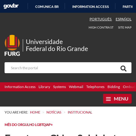
COMUNICA BR
INFORMATION ACCESS
PARTICI
SKIP
PORTUGUÊS
ESPAÑOL
TO
HIGH CONTRAST
SITE MAP
CONTENT
Universidade
Federal do Rio Grande
Information Access
Library
Systems
Webmail
Telephones
Bidding
Ombuds
MENU
>
>
YOU ARE HERE:
HOME
NOTÍCIAS
INSTITUCIONAL
MÊS DO ORGULHO LGBTQIAP+