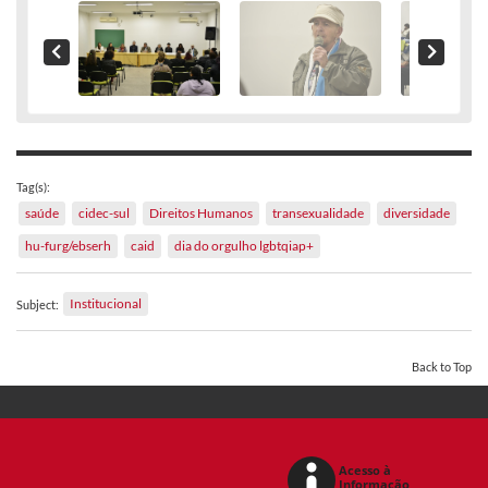
Tag(s):
saúde
cidec-sul
Direitos Humanos
transexualidade
diversidade
hu-furg/ebserh
caid
dia do orgulho lgbtqiap+
Institucional
Subject:
Back to Top