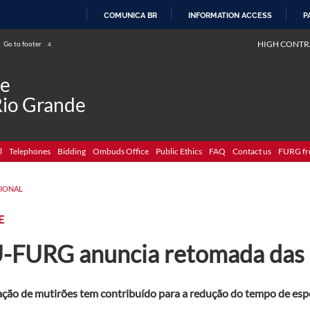
COMUNICA BR
INFORMATION ACCESS
P
SKIP
HIGH CONTR
Go to footer
4
TO
CONTENT
de
Rio Grande
l
Telephones
Bidding
Ombuds Office
Public Ethics
FAQ
Contact us
FURG fr
CIONAL
E
-FURG anuncia retomada das ci
ação de mutirões tem contribuído para a redução do tempo de es