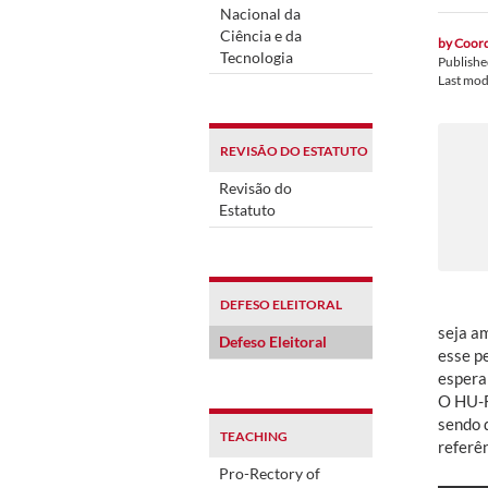
Nacional da
Ciência e da
by
Coord
Tecnologia
Publish
Last mod
REVISÃO DO ESTATUTO
Revisão do
Estatuto
DEFESO ELEITORAL
seja a
Defeso Eleitoral
esse p
espera
O HU-F
sendo 
TEACHING
referê
Pro-Rectory of