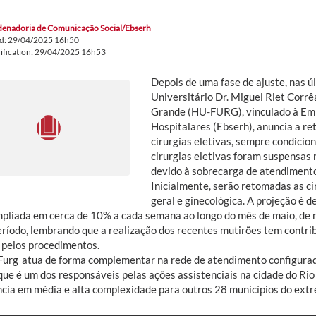
enadoria de Comunicação Social/Ebserh
ed: 29/04/2025 16h50
ification: 29/04/2025 16h53
Depois de uma fase de ajuste, nas ú
Universitário Dr. Miguel Riet Corrêa
Grande (HU-FURG), vinculado à Emp
Hospitalares (Ebserh), anuncia a r
cirurgias eletivas, sempre condicion
cirurgias eletivas foram suspensas n
devido à sobrecarga de atendiment
Inicialmente, serão retomadas as cir
geral e ginecológica. A projeção é de
mpliada em cerca de 10% a cada semana ao longo do mês de maio, de m
eríodo, lembrando que a realização dos recentes mutirões tem contri
 pelos procedimentos.
urg atua de forma complementar na rede de atendimento configurada
que é um dos responsáveis pelas ações assistenciais na cidade do Rio
ncia em média e alta complexidade para outros 28 municípios do extr