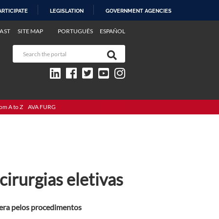
ARTICIPATE
LEGISLATION
GOVERNMENT AGENCIES
AST
SITE MAP
PORTUGUÊS
ESPAÑOL
om A to Z
AVA FURG
rurgias eletivas
pera pelos procedimentos