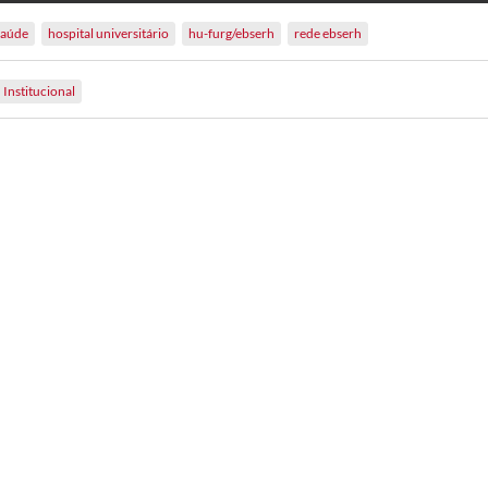
saúde
hospital universitário
hu-furg/ebserh
rede ebserh
Institucional