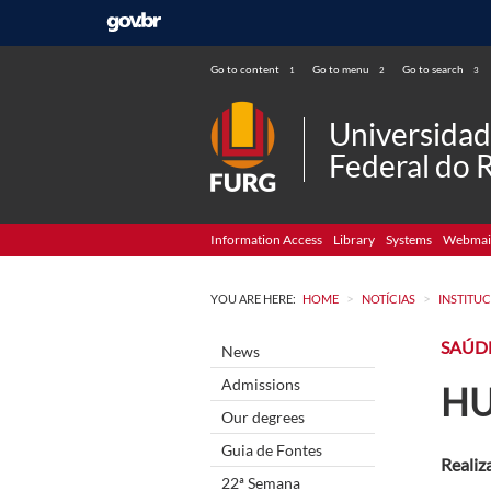
Go to content
Go to menu
Go to search
1
2
3
Universida
Federal do 
Information Access
Library
Systems
Webmai
>
>
YOU ARE HERE:
HOME
NOTÍCIAS
INSTITU
SAÚD
News
Admissions
HU
Our degrees
Guia de Fontes
Realiz
22ª Semana