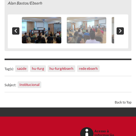
Alan Bastos/Ebserh
saúde
hu-furg
hu-furg/ebserh
rede ebserh
Tag(s):
Institucional
Subject:
Back to Top