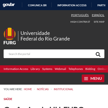
COMUNICA BR
INFORMATION ACCESS
PARTICI
SKIP
PORTUGUÊS
ESPAÑOL
TO
HIGH CONTRAST
SITE MAP
CONTENT
Universidade
Federal do Rio Grande
Information Access
Library
Systems
Webmail
Telephones
Bidding
Ombuds
MENU
>
>
YOU ARE HERE:
HOME
NOTÍCIAS
INSTITUCIONAL
SAÚDE