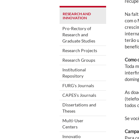
recuper
Na falt
RESEARCH AND
INNOVATION
com o 
cresci
Pro-Rectory of
intern
Research and
terão 
Graduate Studies
benefíc
Research Projects
Como d
Research Groups
Toda m
Institutional
interf
Repository
doming
FURG's Journals
As doa
CAPES's Journals
(telef
Dissertations and
todos 
Theses
Se voc
Multi-User
Centers
Campan
Innovatio
Para c