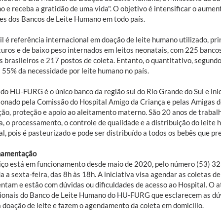
o e receba a gratidão de uma vida". O objetivo é intensificar o aume
es dos Bancos de Leite Humano em todo país.
il é referência internacional em doação de leite humano utilizado, p
uros e de baixo peso internados em leitos neonatais, com 225 bancos
 brasileiros e 217 postos de coleta. Entanto, o quantitativo, segund
 55% da necessidade por leite humano no país.
do HU-FURG é o único banco da região sul do Rio Grande do Sul e ini
ionado pela Comissão do Hospital Amigo da Criança e pelas Amigas d
ão, proteção e apoio ao aleitamento materno. São 20 anos de trabalho
a, o processamento, o controle de qualidade e a distribuição do leit
l, pois é pasteurizado e pode ser distribuído a todos os bebês que pr
mamentação
iço está em funcionamento desde maio de 2020, pelo número (53) 3
 a sexta-feira, das 8h às 18h. A iniciativa visa agendar as coletas d
tam e estão com dúvidas ou dificuldades de acesso ao Hospital. O a
sionais do Banco de Leite Humano do HU-FURG que esclarecem as d
a doação de leite e fazem o agendamento da coleta em domicílio.