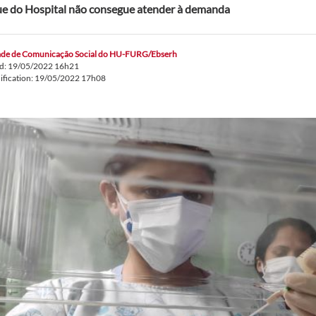
e do Hospital não consegue atender à demanda
de de Comunicação Social do HU-FURG/Ebserh
ed: 19/05/2022 16h21
ification: 19/05/2022 17h08