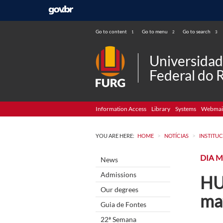
Go to content
Go to menu
Go to search
1
2
3
Universida
Federal do 
Information Access
Library
Systems
Webmai
>
>
YOU ARE HERE:
HOME
NOTÍCIAS
INSTITU
DIA 
News
Admissions
HU
Our degrees
ma
Guia de Fontes
22ª Semana