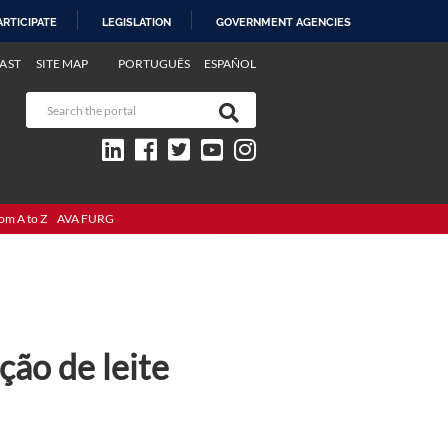
ARTICIPATE
LEGISLATION
GOVERNMENT AGENCIES
AST
SITE MAP
PORTUGUÊS
ESPAÑOL
om A to Z
AVA FURG
ão de leite