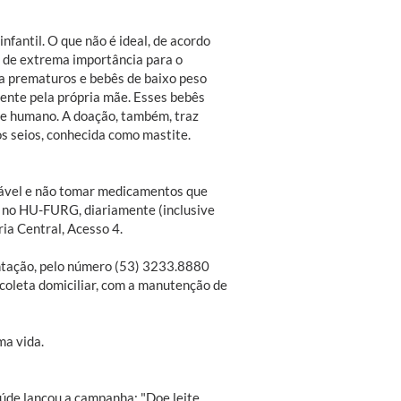
nfantil. O que não é ideal, de acordo
o de extrema importância para o
a prematuros e bebês de baixo peso
nte pela própria mãe. Esses bebês
te humano. A doação, também, traz
os seios, conhecida como mastite.
dável e não tomar medicamentos que
 no HU-FURG, diariamente (inclusive
ia Central, Acesso 4.
ntação, pelo número (53) 3233.8880
 coleta domiciliar, com a manutenção de
ma vida.
úde lançou a campanha: "Doe leite