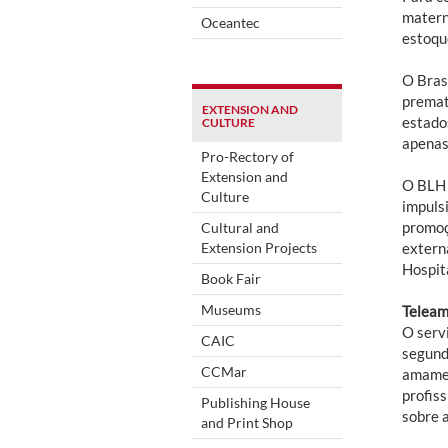
matern
Oceantec
estoqu
O Bras
premat
EXTENSION AND
estados
CULTURE
apenas
Pro-Rectory of
Extension and
O BLH 
Culture
impuls
promoç
Cultural and
Extension Projects
extern
Hospita
Book Fair
Museums
Telea
O serv
CAIC
segunda
CCMar
amamen
profis
Publishing House
sobre 
and Print Shop