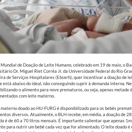
 Mundial de Doação de Leite Humano, celebrado em 19 de maio, o Ba
sitário Dr. Miguel Riet Corrêa Jr. da Universidade Federal do Rio G
ira de Serviços Hospitalares (Ebserh), quer incentivar a doação de le
e está abaixo do ideal, não conseguindo suprir à demanda interna. 
ibilizando o alimento para nove prematuros, ou seja, apenas metade 
imentados com leite materno.
e materno doado ao HU-FURG é disponibilizado para os bebês prematu
entos diversos. Atualmente, o BLH recebe, em média, a doação de 28 a
a é de 60 a 70 litros mensais. É importante salientar que apenas 1ml
ente para nutrir um bebê cada vez que for alimentado. O leite doado 