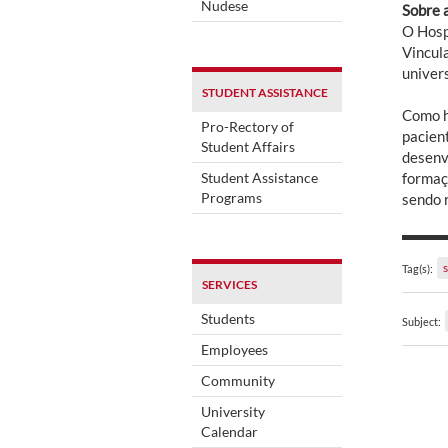
Nudese
Sobre 
O Hosp
Vincul
univer
STUDENT ASSISTANCE
Como h
Pro-Rectory of
pacien
Student Affairs
desenv
Student Assistance
formaç
Programs
sendo 
Tag(s):
SERVICES
Students
Subject:
Employees
Community
University
Calendar