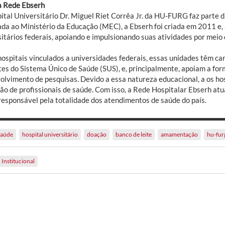
a Rede Ebserh
ital Universitário Dr. Miguel Riet Corrêa Jr. da HU-FURG faz parte 
ada ao Ministério da Educação (MEC), a Ebserh foi criada em 2011 e,
sitários federais, apoiando e impulsionando suas atividades por meio
ospitais vinculados a universidades federais, essas unidades têm car
tes do Sistema Único de Saúde (SUS), e, principalmente, apoiam a for
olvimento de pesquisas. Devido a essa natureza educacional, a os ho
ão de profissionais de saúde. Com isso, a Rede Hospitalar Ebserh a
responsável pela totalidade dos atendimentos de saúde do país.
saúde
hospital universitário
doação
banco de leite
amamentação
hu-fur
Institucional