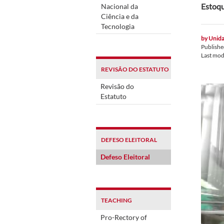
Estoqu
Nacional da
Ciência e da
Tecnologia
by
Unida
Publish
Last mod
REVISÃO DO ESTATUTO
Revisão do
Estatuto
DEFESO ELEITORAL
Defeso Eleitoral
TEACHING
Pro-Rectory of