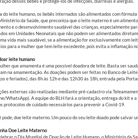
ação desses bebês e protege-los de infecções, diarreias e alergias.
a do leite humano, os bebês internados são alimentados com fórmula i
Ministério da Saúde, que preconiza que o leite materno é um aliment
mento e o desenvolvimento saudável das crianças, especialmente par
ados em Unidades Neonatais que não podem ser alimentados diretame
uma vida mais saudável, se a alimentação for exclusivamente com lei
ios para a mulher que tem leite excedente, pois evita a inflamação n
oar leite humano
ulher que amamenta é uma possível doadora de leite. Basta ser sau
iram na amamentação. As doações podem ser feitas no Banco de Leite
os e feriados), das 8h às 12h e das 12h30 às 18h, entrada pela Portar
ções externas são realizadas mediante pré-cadastro via Teleamame
one/WhatsApp). A equipe do BLH fará a orientação, entrega do kit e a
os protocolos de cuidado necessários para prevenir a Covid-19.
ê pode, doe leite materno. Um pouco do seu leite doado pode salvar u
ha Doe Leite Materno
elebrar o Dia Mundial de Doação de Leite Humano, o Ministério da Sa