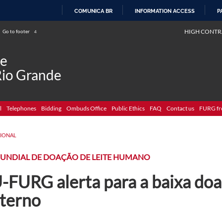
COMUNICA BR
INFORMATION ACCESS
P
SKIP
HIGH CONTR
Go to footer
4
TO
CONTENT
de
Rio Grande
l
Telephones
Bidding
Ombuds Office
Public Ethics
FAQ
Contact us
FURG fr
CIONAL
MUNDIAL DE DOAÇÃO DE LEITE HUMANO
-FURG alerta para a baixa doaç
terno