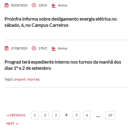
03/09/2025
12h15
Avisos
Proinfra informa sobre desligamento energia elétrica no
sábado, 6, no Campus Carreiros
27/08/2025
17h21
Avisos
Prograd terá expediente interno nos turnos da manhã dos
dias 1º e 2 de setembro
Tag(s):
prograd
,
seja furg
...
4
1
2
3
5
6
10
PREVIOUS
NEXT