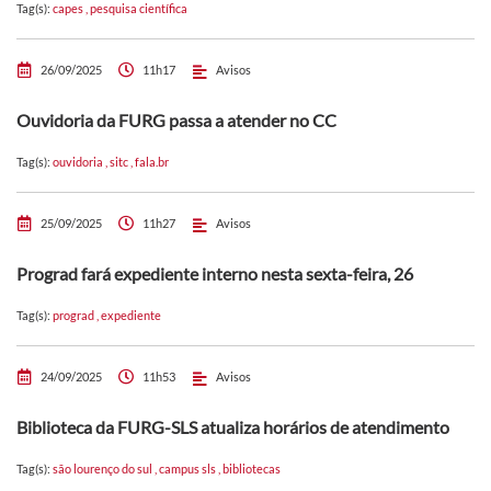
Tag(s):
capes
,
pesquisa científica
26/09/2025
11h17
Avisos
Ouvidoria da FURG passa a atender no CC
Tag(s):
ouvidoria
,
sitc
,
fala.br
25/09/2025
11h27
Avisos
Prograd fará expediente interno nesta sexta-feira, 26
Tag(s):
prograd
,
expediente
24/09/2025
11h53
Avisos
Biblioteca da FURG-SLS atualiza horários de atendimento
Tag(s):
são lourenço do sul
,
campus sls
,
bibliotecas