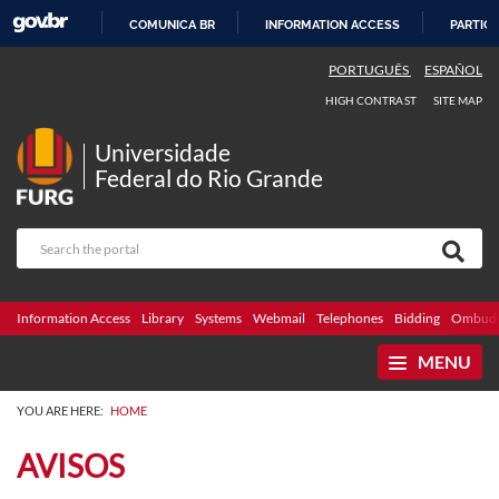
COMUNICA BR
INFORMATION ACCESS
PARTICI
SKIP
PORTUGUÊS
ESPAÑOL
TO
HIGH CONTRAST
SITE MAP
CONTENT
Universidade
Federal do Rio Grande
Information Access
Library
Systems
Webmail
Telephones
Bidding
Ombuds
MENU
YOU ARE HERE:
HOME
AVISOS