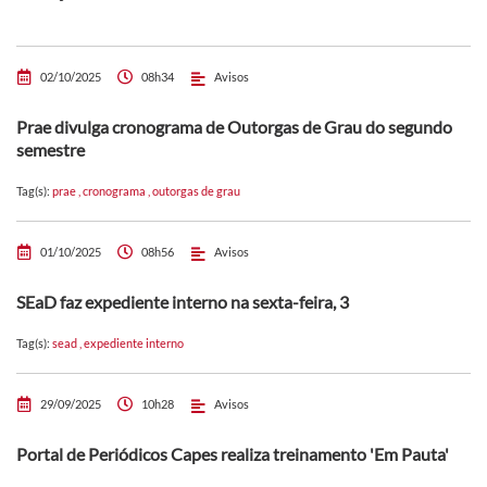
02/10/2025
08h34
Avisos
Prae divulga cronograma de Outorgas de Grau do segundo
semestre
Tag(s):
prae
,
cronograma
,
outorgas de grau
01/10/2025
08h56
Avisos
SEaD faz expediente interno na sexta-feira, 3
Tag(s):
sead
,
expediente interno
29/09/2025
10h28
Avisos
Portal de Periódicos Capes realiza treinamento 'Em Pauta'