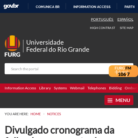
COMUNICA BR
INFORMATION ACCESS
PARTICI
SKIP
PORTUGUÊS
ESPAÑOL
TO
HIGH CONTRAST
SITE MAP
CONTENT
Universidade
Federal do Rio Grande
Information Access
Library
Systems
Webmail
Telephones
Bidding
Ombuds
MENU
>
YOU ARE HERE:
HOME
NOTICES
Divulgado cronograma da