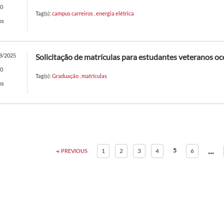
0
Tag(s):
campus carreiros
,
energia elétrica
os
8/2025
Solicitação de matrículas para estudantes veteranos oc
0
Tag(s):
Graduação
,
matrículas
os
...
5
1
2
3
4
6
PREVIOUS