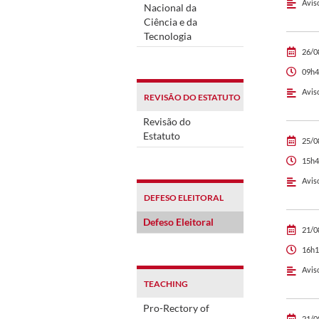
Avis
Nacional da
Ciência e da
Tecnologia
26/0
09h4
Avis
REVISÃO DO ESTATUTO
Revisão do
Estatuto
25/0
15h4
Avis
DEFESO ELEITORAL
Defeso Eleitoral
21/0
16h1
Avis
TEACHING
Pro-Rectory of
21/0