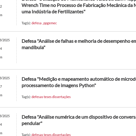
Wrench Time no Processo de Fabricação Mecânica da 
2
uma Indústria de Fertilizantes"
os
Tag(s):
defesa
,
ppgemec
8/2025
Defesa "Análise de falhas e melhoria de desempenho em
mandíbula"
4
os
8/2025
Defesa "Medição e mapeamento automático de microdur
processamento de imagens Python"
7
os
Tag(s):
defesas teses dissertações
8/2025
Defesa "Análise numérica de um dispositivo de convers
pendular"
4
os
Tag(s):
defesas teses dissertações