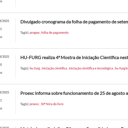
os
8/2025
Divulgado cronograma da folha de pagamento de set
1
Tag(s):
progep
,
folha de pagamento
os
8/2025
HU-FURG realiza 4ª Mostra de Iniciação Científica nest
0
Tag(s):
hu-furg
,
iniciação científica
,
iniciação científica e tecnológica
,
hu-furg/
os
8/2025
Proexc informa sobre funcionamento de 25 de agosto a
1
Tag(s):
proexc
,
50ª feira do livro
os
8/2025