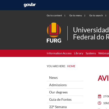
Go to content
Go to menu
Go to search
1
2
3
Universida
Federal do 
Information Access
Library
Systems
Webmai
YOU ARE HERE:
HOME
AV
News
Admissions
Our degrees
27/0
Guia de Fontes
10h0
22ª Semana