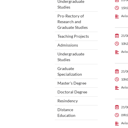
Undergraduate
Studies
15h5
Pro-Rectory of
Avis
Research and
Graduate Studies
Teaching Projects
21/0
10h2
Admissions
Avis
Undergraduate
Studies
Graduate
21/0
Specialization
10h0
Master's Degree
Avis
Doctoral Degree
Resindency
21/0
Distance
Education
09h5
Avis