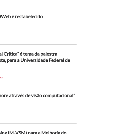
DWeb é restabelecido
 Crítica” é tema da palestra
a, para a Universidade Federal de
st
hore através de visão computacional"
ping (M-VSM) para a Melhoria do