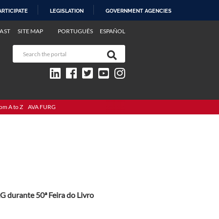
ARTICIPATE
LEGISLATION
GOVERNMENT AGENCIES
AST
SITE MAP
PORTUGUÊS
ESPAÑOL
om A to Z
AVA FURG
G durante 50ª Feira do Livro