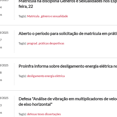
Matrícula na disciplina Gêneros e Sexualidades nos Esp
feira, 22
4
os
Tag(s):
Matrícula
,
gênero e sexualidade
8/2025
Aberto o período para solicitação de matrícula em prát
7
Tag(s):
prograd
,
práticas desportivas
os
8/2025
Proinfra informa sobre desligamento energia elétrica 
8
Tag(s):
desligamento energia elétrica
os
8/2025
Defesa "Análise de vibração em multiplicadores de vel
de eixo horizontal"
3
os
Tag(s):
defesas teses dissertações