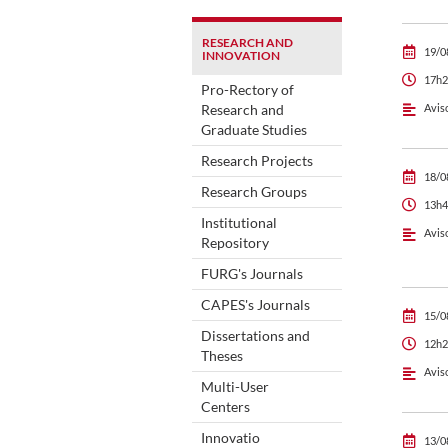
RESEARCH AND
19/0
INNOVATION
17h2
Pro-Rectory of
Research and
Avis
Graduate Studies
Research Projects
18/0
Research Groups
13h4
Institutional
Avis
Repository
FURG's Journals
CAPES's Journals
15/0
Dissertations and
12h2
Theses
Avis
Multi-User
Centers
Innovatio
13/0