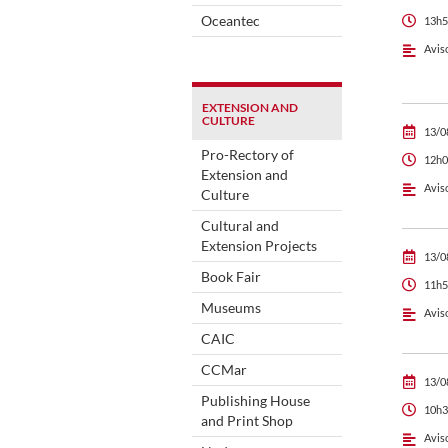
Oceantec
13h5
Avis
EXTENSION AND
CULTURE
13/0
Pro-Rectory of
12h0
Extension and
Avis
Culture
Cultural and
Extension Projects
13/0
Book Fair
11h5
Museums
Avis
CAIC
CCMar
13/0
Publishing House
10h3
and Print Shop
Avis