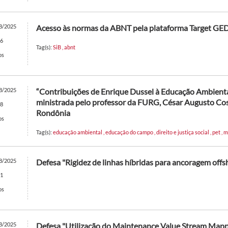
8/2025
Acesso às normas da ABNT pela plataforma Target GE
6
Tag(s):
SiB
,
abnt
os
8/2025
“Contribuições de Enrique Dussel à Educação Ambiental
ministrada pelo professor da FURG, César Augusto Cost
8
Rondônia
os
Tag(s):
educação ambiental
,
educação do campo
,
direito e justiça social
,
pet
,
m
8/2025
Defesa "Rigidez de linhas híbridas para ancoragem offs
1
os
8/2025
Defesa "Utilização do Maintenance Value Stream Map