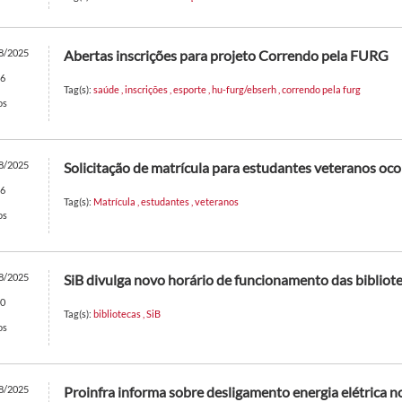
8/2025
Abertas inscrições para projeto Correndo pela FURG
6
Tag(s):
saúde
,
inscrições
,
esporte
,
hu-furg/ebserh
,
correndo pela furg
os
8/2025
Solicitação de matrícula para estudantes veteranos oco
6
Tag(s):
Matrícula
,
estudantes
,
veteranos
os
8/2025
SiB divulga novo horário de funcionamento das bibliot
0
Tag(s):
bibliotecas
,
SiB
os
8/2025
Proinfra informa sobre desligamento energia elétrica 