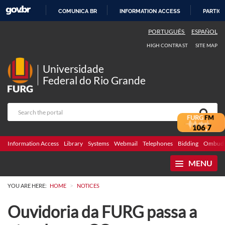
COMUNICA BR
INFORMATION ACCESS
PARTICI
SKIP
PORTUGUÊS
ESPAÑOL
TO
HIGH CONTRAST
SITE MAP
CONTENT
Universidade
Federal do Rio Grande
Information Access
Library
Systems
Webmail
Telephones
Bidding
Ombuds
MENU
>
YOU ARE HERE:
HOME
NOTICES
Ouvidoria da FURG passa a