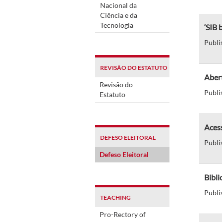
Nacional da
Ciência e da
Tecnologia
‘SIB 
Publi
REVISÃO DO ESTATUTO
Abert
Revisão do
Publi
Estatuto
Aces
DEFESO ELEITORAL
Publi
Defeso Eleitoral
Bibli
Publi
TEACHING
Pro-Rectory of