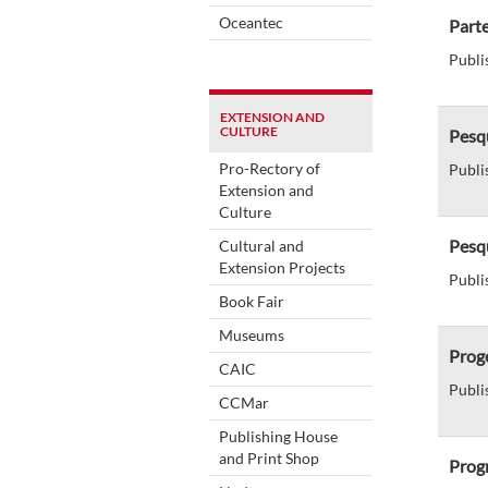
Oceantec
Parte
Publi
EXTENSION AND
CULTURE
Pesqu
Pro-Rectory of
Publi
Extension and
Culture
Pesqu
Cultural and
Extension Projects
Publi
Book Fair
Museums
Proge
CAIC
Publi
CCMar
Publishing House
and Print Shop
Progr