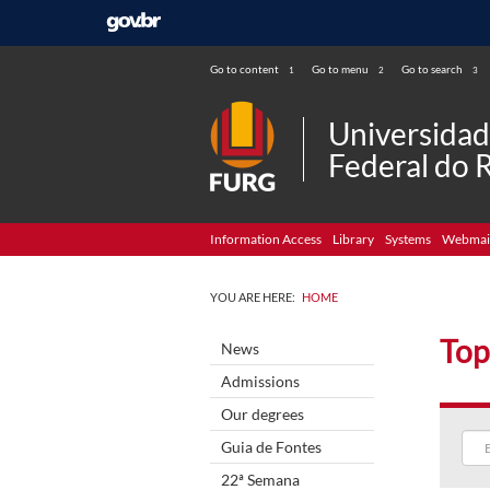
Go to content
Go to menu
Go to search
1
2
3
Universida
Federal do 
Information Access
Library
Systems
Webmai
YOU ARE HERE:
HOME
Top
News
Admissions
Our degrees
Guia de Fontes
22ª Semana