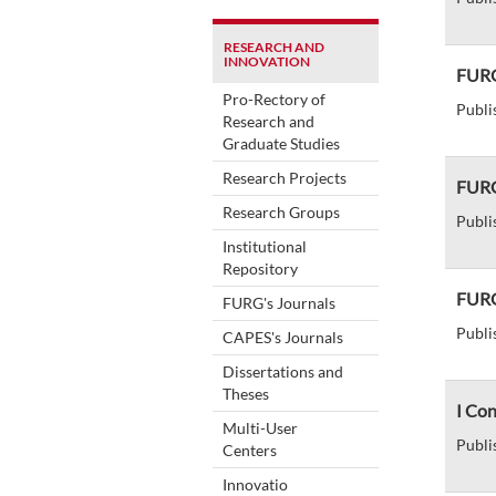
RESEARCH AND
INNOVATION
FURG
Pro-Rectory of
Publi
Research and
Graduate Studies
Research Projects
FURG 
Research Groups
Publi
Institutional
Repository
FURG
FURG's Journals
Publi
CAPES's Journals
Dissertations and
Theses
I Con
Multi-User
Publi
Centers
Innovatio