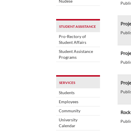
Nudese
Publi
Proje
STUDENT ASSISTANCE
Publi
Pro-Rectory of
Student Affairs
Student Assistance
Proje
Programs
Publi
Proje
SERVICES
Publi
Students
Employees
Community
Rock 
University
Publi
Calendar