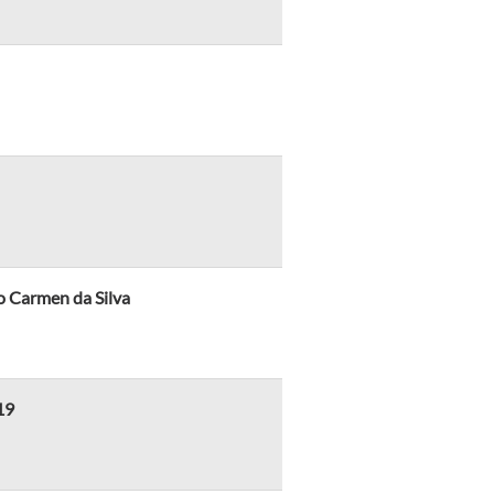
 Carmen da Silva
19