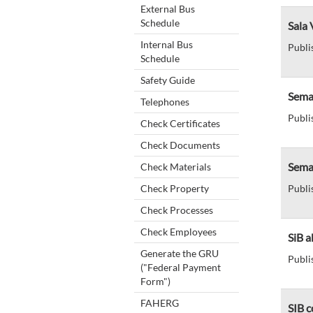
External Bus
Schedule
Sala 
Internal Bus
Publi
Schedule
Safety Guide
Sema
Telephones
Publi
Check Certificates
Check Documents
Seman
Check Materials
Check Property
Publi
Check Processes
Check Employees
SiB a
Generate the GRU
Publi
("Federal Payment
Form")
FAHERG
SIB c