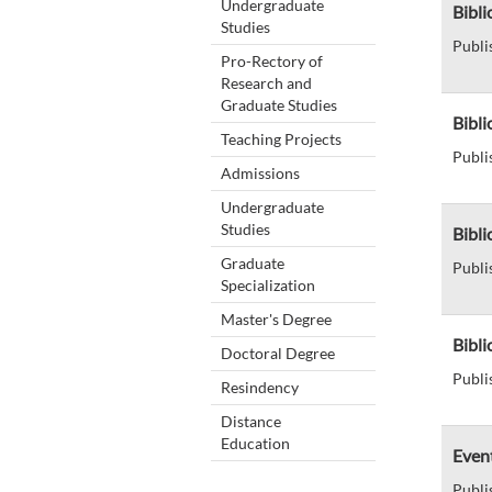
Undergraduate
Bibli
Studies
Publi
Pro-Rectory of
Research and
Graduate Studies
Bibli
Teaching Projects
Publi
Admissions
Undergraduate
Studies
Bibli
Graduate
Publi
Specialization
Master's Degree
Bibli
Doctoral Degree
Publi
Resindency
Distance
Education
Event
Publi