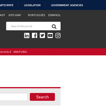
ARTICIPATE
LEGISLATION
GOVERNMENT AGENCIES
AST
SITE MAP
PORTUGUÊS
ESPAÑOL
om A to Z
AVA FURG
Search