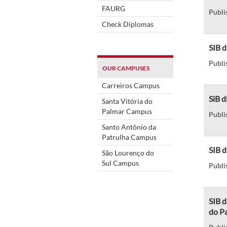
FAURG
Publi
Check Diplomas
SIB d
Publi
OUR CAMPUSES
Carreiros Campus
SiB d
Santa Vitória do
Palmar Campus
Publi
Santo Antônio da
Patrulha Campus
SIB d
São Lourenço do
Sul Campus
Publi
SIB d
do P