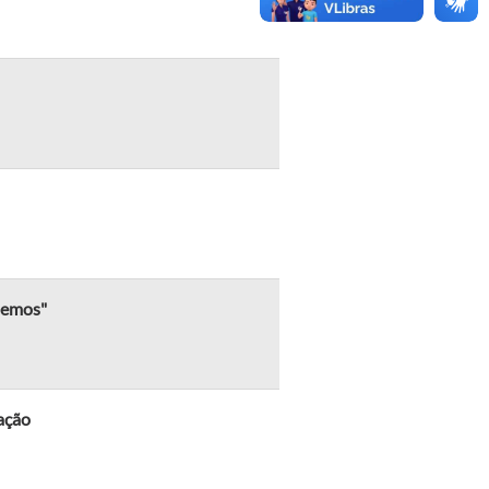
 lemos"
ração