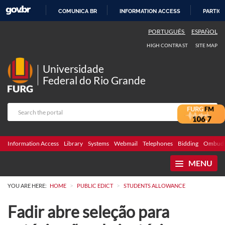
COMUNICA BR
INFORMATION ACCESS
PARTICI
SKIP
PORTUGUÊS
ESPAÑOL
TO
HIGH CONTRAST
SITE MAP
CONTENT
Universidade
Federal do Rio Grande
Information Access
Library
Systems
Webmail
Telephones
Bidding
Ombuds
MENU
>
>
YOU ARE HERE:
HOME
PUBLIC EDICT
STUDENTS ALLOWANCE
Fadir abre seleção para