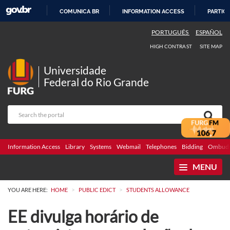
COMUNICA BR
INFORMATION ACCESS
PARTICI
SKIP
PORTUGUÊS
ESPAÑOL
TO
HIGH CONTRAST
SITE MAP
CONTENT
Universidade
Federal do Rio Grande
Information Access
Library
Systems
Webmail
Telephones
Bidding
Ombuds
MENU
>
>
YOU ARE HERE:
HOME
PUBLIC EDICT
STUDENTS ALLOWANCE
EE divulga horário de