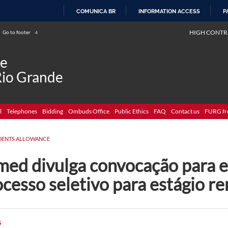
COMUNICA BR
INFORMATION ACCESS
P
SKIP
HIGH CONTR
Go to footer
4
TO
CONTENT
de
Rio Grande
l
Telephones
Bidding
Ombuds Office
Public Ethics
FAQ
Contact us
FURG fr
DENTS ALLOWANCE
med divulga convocação para e
ocesso seletivo para estágio 
G