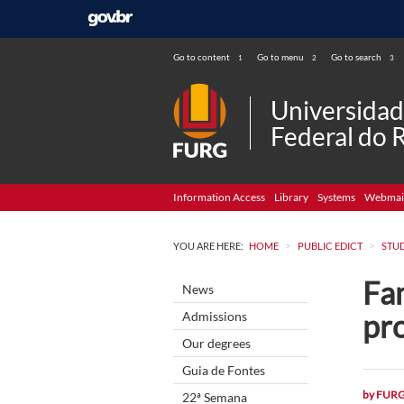
Go to content
Go to menu
Go to search
1
2
3
Universida
Federal do 
Information Access
Library
Systems
Webmai
>
>
YOU ARE HERE:
HOME
PUBLIC EDICT
STU
Fa
News
pr
Admissions
Our degrees
Guia de Fontes
by
FUR
22ª Semana