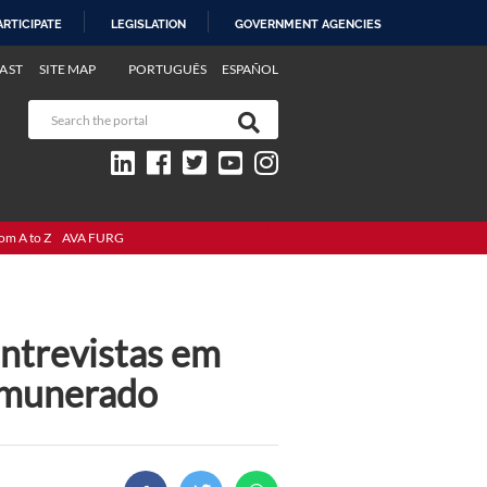
ARTICIPATE
LEGISLATION
GOVERNMENT AGENCIES
AST
SITE MAP
PORTUGUÊS
ESPAÑOL
om A to Z
AVA FURG
ntrevistas em
remunerado