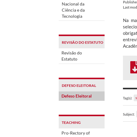
Publish
Nacional da
Last mod
Ciência e da
Tecnologia
Na man
seleci
obriga
entrev
REVISÃO DO ESTATUTO
Acadêm
Revisão do
Estatuto
DEFESO ELEITORAL
Defeso Eleitoral
Tag(s):
Subject:
TEACHING
Pro-Rectory of