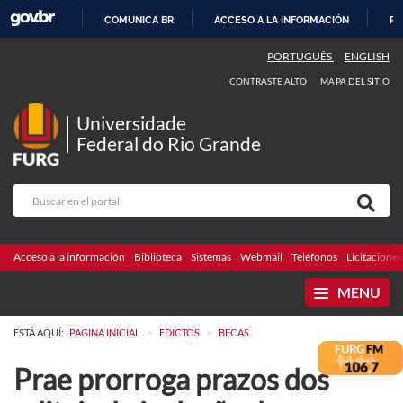
COMUNICA BR
ACCESO A LA INFORMACIÓN
PA
IR
PORTUGUÊS
ENGLISH
AL
CONTRASTE ALTO
MAPA DEL SITIO
CONTENIDO
Universidade
Federal do Rio Grande
Acceso a la información
Biblioteca
Sistemas
Webmail
Teléfonos
Licitaciones
MENU
>
>
ESTÁ AQUÍ:
PAGINA INICIAL
EDICTOS
BECAS
Prae prorroga prazos dos