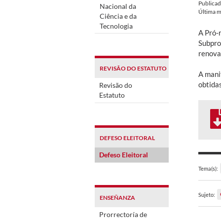
Publica
Nacional da
Última m
Ciência e da
Tecnologia
A Pró-
Subpro
renova
REVISÃO DO ESTATUTO
A manif
obtida
Revisão do
Estatuto
DEFESO ELEITORAL
Defeso Eleitoral
Tema(s):
Sujeto:
ENSEÑANZA
Prorrectoría de