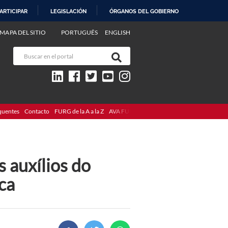
ARTICIPAR
LEGISLACIÓN
ÓRGANOS DEL GOBIERNO
MAPA DEL SITIO
PORTUGUÊS
ENGLISH
quentes
Contacto
FURG de la A a la Z
AVA FURG
s auxílios do
ca