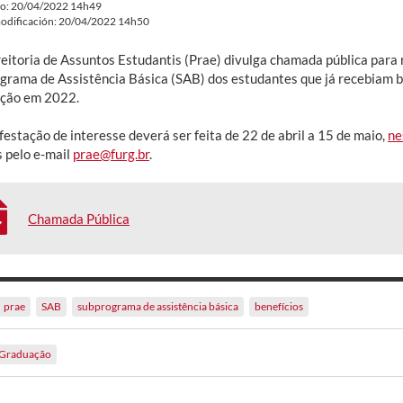
do: 20/04/2022 14h49
odificación: 20/04/2022 14h50
reitoria de Assuntos Estudantis (Prae) divulga chamada pública para 
grama de Assistência Básica (SAB) dos estudantes que já recebiam b
ção em 2022.
estação de interesse deverá ser feita de 22 de abril a 15 de maio,
ne
s pelo e-mail
prae@furg.br
.
Chamada Pública
prae
SAB
subprograma de assistência básica
benefícios
Graduação