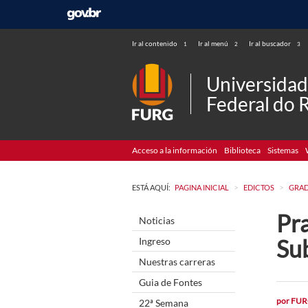
Ir al contenido
Ir al menú
Ir al buscador
1
2
3
Universida
Federal do 
Acceso a la información
Biblioteca
Sistemas
>
>
ESTÁ AQUÍ:
PAGINA INICIAL
EDICTOS
GRA
Pra
Noticias
Su
Ingreso
Nuestras carreras
Guia de Fontes
por
FUR
22ª Semana