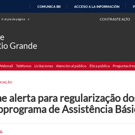
COMUNICA BR
ACCESO A LA INFORMACIÓN
P
IR
CONTRASTE ALTO
Ir al pie de página
4
AL
CONTENIDO
de
Rio Grande
Webmail
Teléfonos
Licitaciones
Atención al público
Ética pública
Preguntas fre
DUAÇÃO
e alerta para regularização do
bprograma de Assistência Bási
G