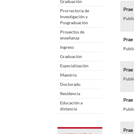
Graduación
Prae 
Prorrectoría de
Investigación y
Publi
Posgraduación
Proyectos de
enseñanza
Prae 
Ingreso
Publi
Graduación
Especialización
Prae 
Maestría
Publi
Doctorado
Residencia
Prae 
Educación a
distancia
Publi
Prae 