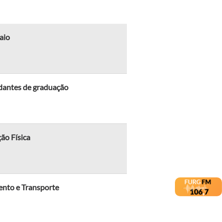
aio
udantes de graduação
ão Física
ento e Transporte