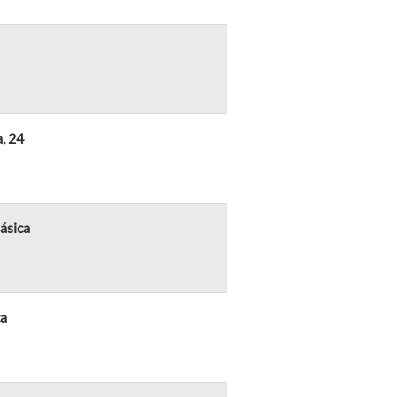
, 24
ásica
ca