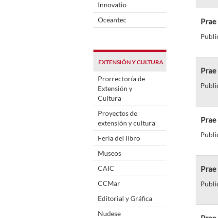
Innovatio
Oceantec
Prae
Publi
EXTENSIÓN Y CULTURA
Prae
Prorrectoría de
Publi
Extensión y
Cultura
Proyectos de
Prae
extensión y cultura
Publi
Feria del libro
Museos
CAIC
Prae 
CCMar
Publi
Editorial y Gráfica
Nudese
Prae 