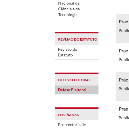
Nacional da
Ciência e da
Tecnologia
Prae 
Publi
REVISÃO DO ESTATUTO
Revisão do
Prae 
Estatuto
Publi
Prae 
DEFESO ELEITORAL
Publi
Defeso Eleitoral
Prae 
ENSEÑANZA
Publi
Prorrectoría de