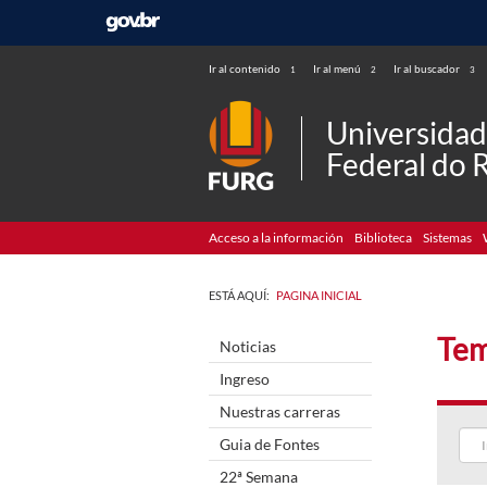
Ir al contenido
Ir al menú
Ir al buscador
1
2
3
Universida
Federal do 
Acceso a la información
Biblioteca
Sistemas
ESTÁ AQUÍ:
PAGINA INICIAL
Tem
Noticias
Ingreso
Nuestras carreras
Guia de Fontes
22ª Semana