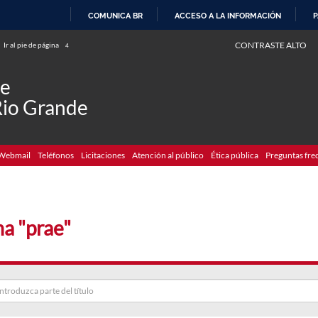
COMUNICA BR
ACCESO A LA INFORMACIÓN
P
IR
CONTRASTE ALTO
Ir al pie de página
4
AL
CONTENIDO
de
Rio Grande
Webmail
Teléfonos
Licitaciones
Atención al público
Ética pública
Preguntas fre
a "prae"