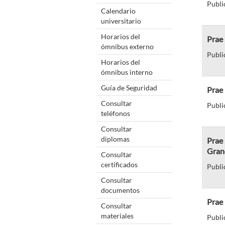
Publi
Calendario
universitario
Horarios del
Prae 
ómnibus externo
Publi
Horarios del
ómnibus interno
Guía de Seguridad
Prae 
Consultar
Publi
teléfonos
Consultar
diplomas
Prae 
Gran
Consultar
certificados
Publi
Consultar
documentos
Prae 
Consultar
materiales
Publi