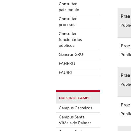
Consultar
patrimonio
Prae 
Consultar
procesos
Publi
Consultar
funcionarios
públicos
Prae 
Generar GRU
Publi
FAHERG
FAURG
Prae 
Publi
NUESTROS CAMPI
Prae 
Campus Carreiros
Publi
Campus Santa
Vitória do Palmar