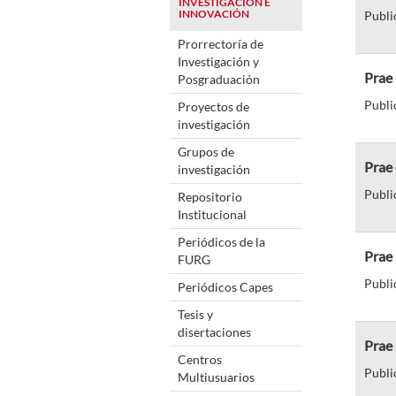
INVESTIGACIÓN E
INNOVACIÓN
Publi
Prorrectoría de
Investigación y
Prae
Posgraduación
Publi
Proyectos de
investigación
Grupos de
Prae 
investigación
Publi
Repositorio
Institucional
Periódicos de la
Prae
FURG
Publi
Periódicos Capes
Tesis y
disertaciones
Prae
Centros
Publi
Multiusuarios