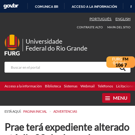
COMUNICA BR
ACCESO A LA INFORMACIÓN
PA
IR
PORTUGUÊS
ENGLISH
AL
CONTRASTE ALTO
MAPA DEL SITIO
CONTENIDO
Universidade
Federal do Rio Grande
Acceso a la información
Biblioteca
Sistemas
Webmail
Teléfonos
Licitaciones
MENU
>
ESTÁ AQUÍ:
PAGINA INICIAL
ADVERTENCIAS
Prae terá expediente alterado