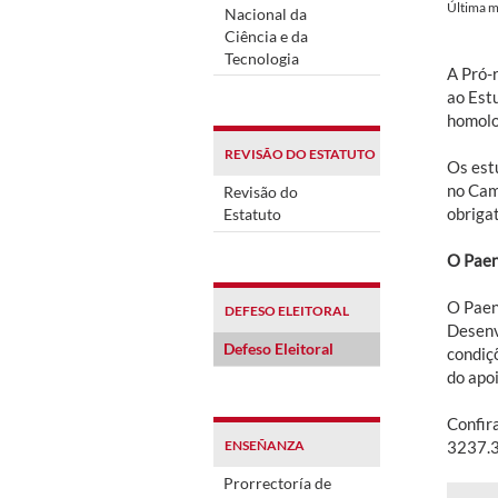
Última m
Nacional da
Ciência e da
Tecnologia
A Pró-
ao Est
homolo
REVISÃO DO ESTATUTO
Os est
no Cam
Revisão do
obrigat
Estatuto
O Pae
O Paen
DEFESO ELEITORAL
Desenv
Defeso Eleitoral
condiç
do apoi
Confir
ENSEÑANZA
3237.
Prorrectoría de