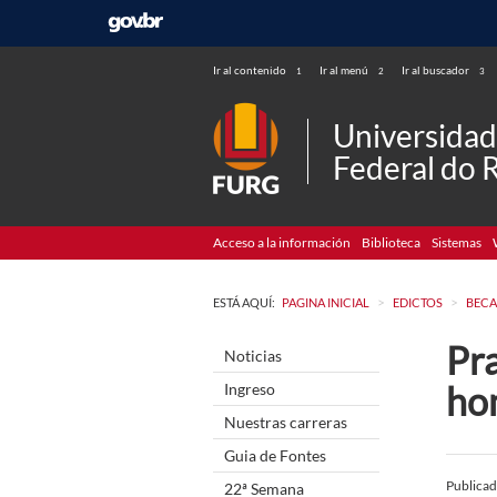
Ir al contenido
Ir al menú
Ir al buscador
1
2
3
Universida
Federal do 
Acceso a la información
Biblioteca
Sistemas
>
>
ESTÁ AQUÍ:
PAGINA INICIAL
EDICTOS
BECA
Pr
Noticias
ho
Ingreso
Nuestras carreras
Guia de Fontes
Publica
22ª Semana