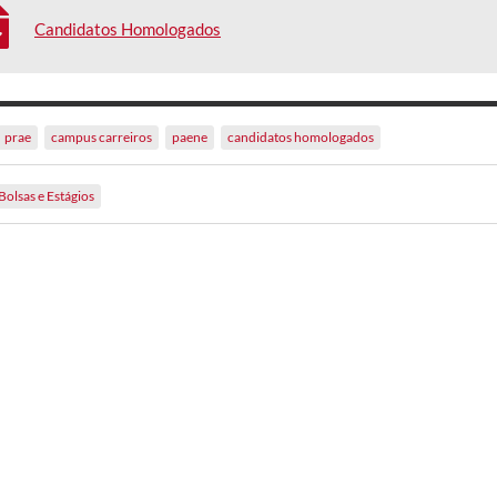
Candidatos Homologados
prae
campus carreiros
paene
candidatos homologados
Bolsas e Estágios