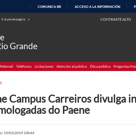
COMUNICA BR
ACCESO A LA INFORMACIÓN
P
IR
CONTRASTE ALTO
Ir al pie de página
4
AL
CONTENIDO
de
Rio Grande
Webmail
Teléfonos
Licitaciones
Atención al público
Ética pública
Preguntas fre
S
ae Campus Carreiros divulga i
mologadas do Paene
do: 19/03/2019 10h44