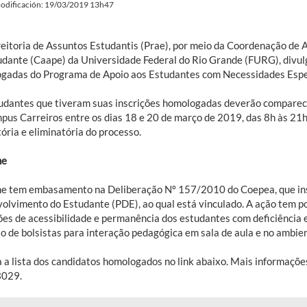
odificación: 19/03/2019 13h47
reitoria de Assuntos Estudantis (Prae), por meio da Coordenação d
udante (Caape) da Universidade Federal do Rio Grande (FURG), divulg
gadas do Programa de Apoio aos Estudantes com Necessidades Espec
udantes que tiveram suas inscrições homologadas deverão comparec
pus Carreiros entre os dias 18 e 20 de março de 2019, das 8h às 21h
ória e eliminatória do processo.
ne
e tem embasamento na Deliberação Nº 157/2010 do Coepea, que inst
olvimento do Estudante (PDE), ao qual está vinculado. A ação tem p
ões de acessibilidade e permanência dos estudantes com deficiência 
o de bolsistas para interação pedagógica em sala de aula e no ambien
a a lista dos candidatos homologados no link abaixo. Mais informaçõe
3029.