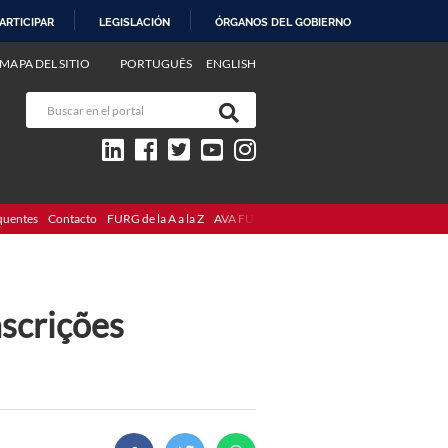
ARTICIPAR
LEGISLACIÓN
ÓRGANOS DEL GOBIERNO
MAPA DEL SITIO
PORTUGUÊS
ENGLISH
quentes
Contacto
FURG de la A a la Z
AVA FURG
nscrições