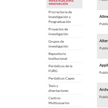
INVESTIGACIÓN E
INNOVACIÓN
Prorrectoría de
Alime
Investigación y
Posgraduación
Publi
Proyectos de
investigación
Alter
Grupos de
investigación
Publi
Repositorio
Institucional
Appl
Periódicos de la
FURG
Publi
Periódicos Capes
Tesis y
Arch
disertaciones
Publi
Centros
Multiusuarios