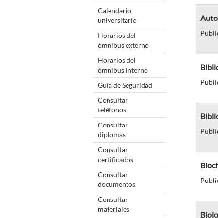
Calendario
Auto
universitario
Publi
Horarios del
ómnibus externo
Horarios del
Bibli
ómnibus interno
Publi
Guía de Seguridad
Consultar
teléfonos
Bibl
Consultar
Publi
diplomas
Consultar
certificados
Bioc
Consultar
Publi
documentos
Consultar
materiales
Biolo