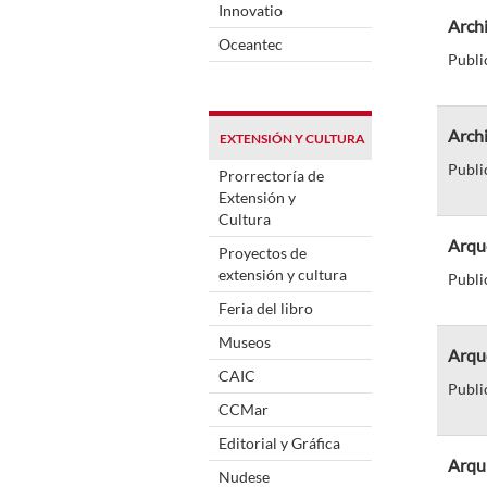
Innovatio
Archi
Oceantec
Publi
Arch
EXTENSIÓN Y CULTURA
Publi
Prorrectoría de
Extensión y
Cultura
Arqu
Proyectos de
extensión y cultura
Publi
Feria del libro
Museos
Arqu
CAIC
Publi
CCMar
Editorial y Gráfica
Arqu
Nudese