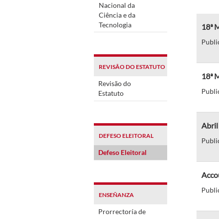
Nacional da
Ciência e da
Tecnologia
18ª M
Publi
REVISÃO DO ESTATUTO
18ª 
Revisão do
Publi
Estatuto
Abri
DEFESO ELEITORAL
Publi
Defeso Eleitoral
Acco
Publi
ENSEÑANZA
Prorrectoría de