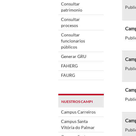
Consultar
Publi
patrimonio
Consultar
procesos
Camp
Consultar
Publi
funcionarios
públicos
Generar GRU
Camp
FAHERG
Publi
FAURG
Camp
Publi
NUESTROS CAMPI
Campus Carreiros
Camp
Campus Santa
Vitória do Palmar
Publi