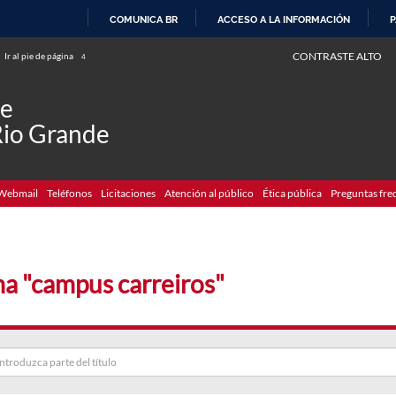
COMUNICA BR
ACCESO A LA INFORMACIÓN
P
IR
CONTRASTE ALTO
Ir al pie de página
4
AL
CONTENIDO
de
Rio Grande
Webmail
Teléfonos
Licitaciones
Atención al público
Ética pública
Preguntas fre
a "campus carreiros"