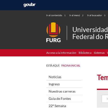
Ir al contenido
Ir al menú
Ir al buscador
1
2
3
Universida
Federal do 
Acceso a la información
Biblioteca
Sistemas
ESTÁ AQUÍ:
PAGINA INICIAL
Tem
Noticias
Ingreso
Nuestras carreras
Guia de Fontes
22ª Semana