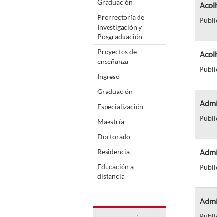
Graduación
Acolh
Prorrectoría de
Publi
Investigación y
Posgraduación
Proyectos de
Acolh
enseñanza
Publi
Ingreso
Graduación
Admi
Especialización
Publi
Maestría
Doctorado
Residencia
Admi
Educación a
Publi
distancia
Admi
Publi