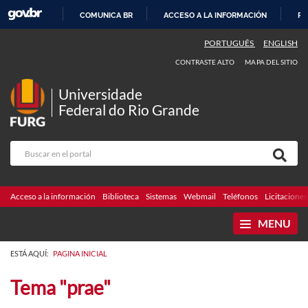
COMUNICA BR
ACCESO A LA INFORMACIÓN
PA
IR
PORTUGUÊS
ENGLISH
AL
CONTRASTE ALTO
MAPA DEL SITIO
CONTENIDO
Universidade
Federal do Rio Grande
Acceso a la información
Biblioteca
Sistemas
Webmail
Teléfonos
Licitaciones
MENU
ESTÁ AQUÍ:
PAGINA INICIAL
Tema "prae"