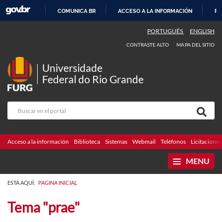
COMUNICA BR
ACCESO A LA INFORMACIÓN
PA
IR
PORTUGUÊS
ENGLISH
AL
CONTRASTE ALTO
MAPA DEL SITIO
CONTENIDO
Universidade
Federal do Rio Grande
Acceso a la información
Biblioteca
Sistemas
Webmail
Teléfonos
Licitaciones
MENU
ESTÁ AQUÍ:
PAGINA INICIAL
Tema "prae"