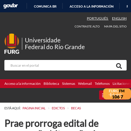
COMUNICA BR
ACCESO A LA INFORMACIÓN
PA
IR
PORTUGUÊS
ENGLISH
AL
CONTRASTE ALTO
MAPA DEL SITIO
CONTENIDO
Universidade
Federal do Rio Grande
Acceso a la información
Biblioteca
Sistemas
Webmail
Teléfonos
Licitaciones
MENU
>
>
ESTÁ AQUÍ:
PAGINA INICIAL
EDICTOS
BECAS
Prae prorroga edital de