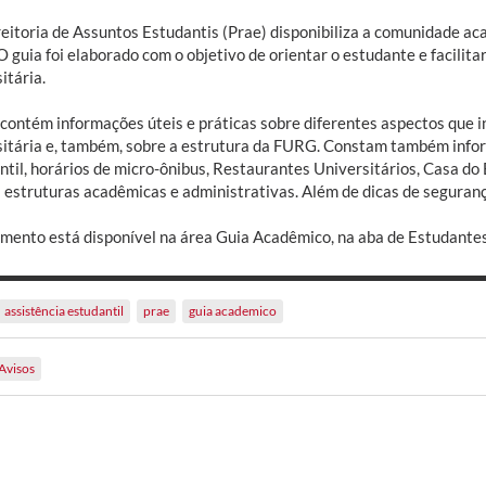
reitoria de Assuntos Estudantis (Prae) disponibiliza a comunidade 
 O guia foi elaborado com o objetivo de orientar o estudante e facilit
itária.
 contém informações úteis e práticas sobre diferentes aspectos que i
sitária e, também, sobre a estrutura da FURG. Constam também infor
ntil, horários de micro-ônibus, Restaurantes Universitários, Casa do
 estruturas acadêmicas e administrativas. Além de dicas de seguranç
mento está disponível na área Guia Acadêmico, na aba de Estudantes
assistência estudantil
prae
guia academico
Avisos