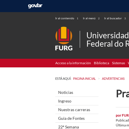
Ir al contenido
Ir al menú
Ir al buscador
1
2
3
Universida
Federal do 
Acceso a la información
Biblioteca
Sistemas
>
ESTÁ AQUÍ:
PAGINA INICIAL
ADVERTENCIAS
Pr
Noticias
Ingreso
Nuestras carreras
por
FUR
Guia de Fontes
Publica
Última m
22ª Semana