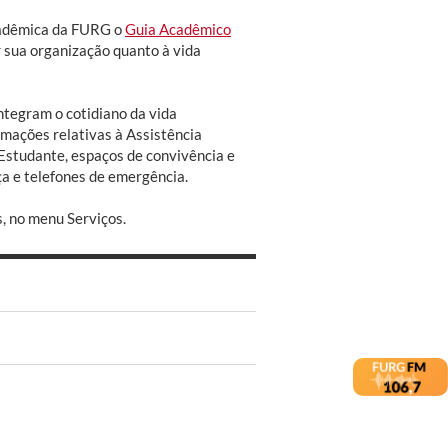
acadêmica da FURG o
Guia Acadêmico
ar sua organização quanto à vida
ntegram o cotidiano da vida
mações relativas à Assistência
 Estudante, espaços de convivência e
a e telefones de emergência.
, no menu Serviços.