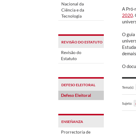
Nacional da
A Pró-
Ciência e da
2020
.
Tecnologia
univers
O guia
univer
REVISÃO DO ESTATUTO
Estuda
Revisão do
demais
Estatuto
O docu
DEFESO ELEITORAL
Tema(s):
Defeso Eleitoral
Sujeto:
ENSEÑANZA
Prorrectoría de