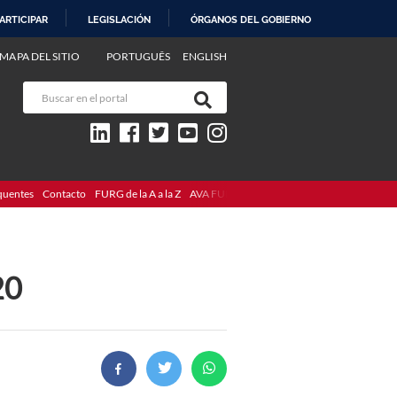
ARTICIPAR
LEGISLACIÓN
ÓRGANOS DEL GOBIERNO
MAPA DEL SITIO
PORTUGUÊS
ENGLISH
quentes
Contacto
FURG de la A a la Z
AVA FURG
20