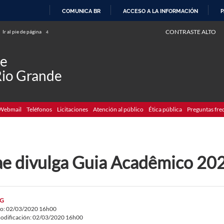
COMUNICA BR
ACCESO A LA INFORMACIÓN
P
IR
CONTRASTE ALTO
Ir al pie de página
4
AL
CONTENIDO
de
Rio Grande
Webmail
Teléfonos
Licitaciones
Atención al público
Ética pública
Preguntas fre
ae divulga Guia Acadêmico 20
G
do: 02/03/2020 16h00
odificación: 02/03/2020 16h00