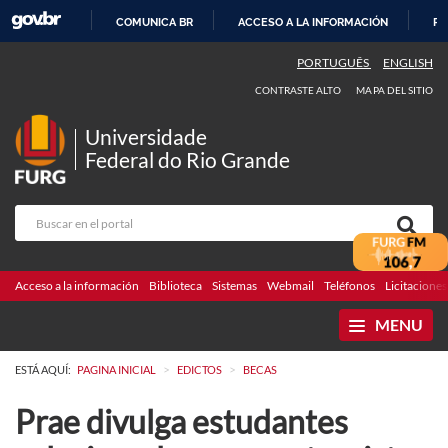
COMUNICA BR
ACCESO A LA INFORMACIÓN
PA
IR
PORTUGUÊS
ENGLISH
AL
CONTRASTE ALTO
MAPA DEL SITIO
CONTENIDO
Universidade
Federal do Rio Grande
Acceso a la información
Biblioteca
Sistemas
Webmail
Teléfonos
Licitaciones
MENU
>
>
ESTÁ AQUÍ:
PAGINA INICIAL
EDICTOS
BECAS
Prae divulga estudantes