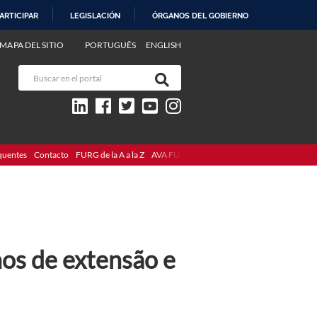
ARTICIPAR
LEGISLACIÓN
ÓRGANOS DEL GOBIERNO
MAPA DEL SITIO
PORTUGUÊS
ENGLISH
quentes
Contacto
FURG de la A a la Z
AVA FURG
hos de extensão e