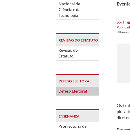
Evento
Nacional da
Ciência e da
Tecnologia
por
Hiag
Publica
Última m
REVISÃO DO ESTATUTO
Revisão do
Estatuto
DEFESO ELEITORAL
Defeso Eleitoral
Os tra
plural
ENSEÑANZA
diretor
Prorrectoría de
Promov