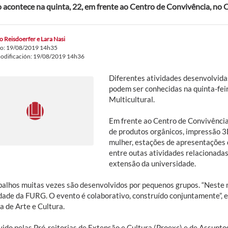
 acontece na quinta, 22, em frente ao Centro de Convivência, no
o Reisdoerfer e Lara Nasi
do: 19/08/2019 14h35
odificación: 19/08/2019 14h36
Diferentes atividades desenvolvid
podem ser conhecidas na quinta-feir
Multicultural.
Em frente ao Centro de Convivênci
de produtos orgânicos, impressão 3D
mulher, estações de apresentações d
entre outas atividades relacionadas
extensão da universidade.
balhos muitas vezes são desenvolvidos por pequenos grupos. “Neste 
idade da FURG. O evento é colaborativo, construído conjuntamente”, 
a de Arte e Cultura.
ido pelas Pró-reitorias de Extensão e Cultura (Proexc) e de Assuntos