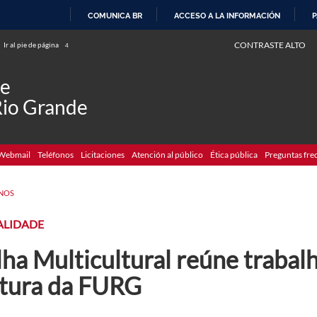
COMUNICA BR
ACCESO A LA INFORMACIÓN
P
IR
CONTRASTE ALTO
Ir al pie de página
4
AL
CONTENIDO
de
Rio Grande
Webmail
Teléfonos
Licitaciones
Atención al público
Ética pública
Preguntas fre
ANOS
ALIDADE
lha Multicultural reúne trabal
ltura da FURG