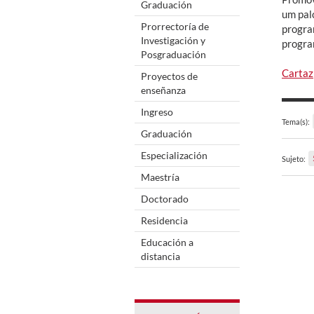
Graduación
um palc
Prorrectoría de
progra
Investigación y
progra
Posgraduación
Cartaz
Proyectos de
enseñanza
Ingreso
Tema(s):
Graduación
Especialización
Sujeto:
Maestría
Doctorado
Residencia
Educación a
distancia