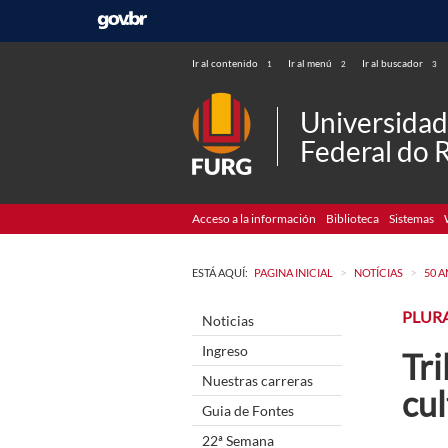
Ir al contenido
Ir al menú
Ir al buscador
1
2
3
Universida
Federal do 
Acceso a la información
Biblioteca
Sistemas
>
>
ESTÁ AQUÍ:
PAGINA INICIAL
NOTÍCIAS
50 
PLUR
Noticias
Ingreso
Tri
Nuestras carreras
cu
Guia de Fontes
22ª Semana