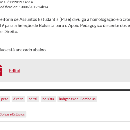
do: 13/08/2019 14h14
odificación: 13/08/2019 14h14
reitoria de Assuntos Estudantis (Prae) divulga a homologação e o cro
9 para a Seleção de Bolsista para o Apoio Pedagógico discente dos 
e Direito.
ivo está anexado abaixo.
Edital
prae
direito
edital
bolsista
indígenas e quilombolas
Bolsas e Estágios