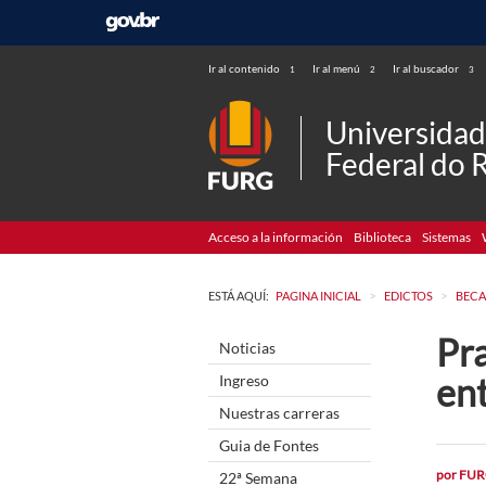
Ir al contenido
Ir al menú
Ir al buscador
1
2
3
Universida
Federal do 
Acceso a la información
Biblioteca
Sistemas
>
>
ESTÁ AQUÍ:
PAGINA INICIAL
EDICTOS
BECA
Pr
Noticias
en
Ingreso
Nuestras carreras
Guia de Fontes
por
FUR
22ª Semana