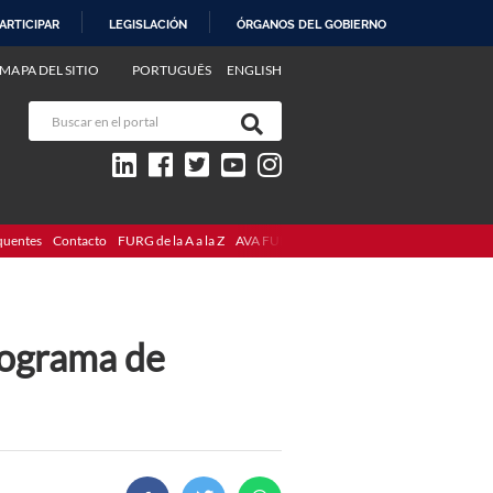
ARTICIPAR
LEGISLACIÓN
ÓRGANOS DEL GOBIERNO
MAPA DEL SITIO
PORTUGUÊS
ENGLISH
quentes
Contacto
FURG de la A a la Z
AVA FURG
nograma de