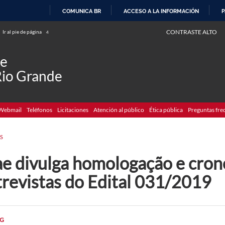
COMUNICA BR
ACCESO A LA INFORMACIÓN
P
IR
CONTRASTE ALTO
Ir al pie de página
4
AL
CONTENIDO
de
Rio Grande
Webmail
Teléfonos
Licitaciones
Atención al público
Ética pública
Preguntas fre
S
ae divulga homologação e cro
trevistas do Edital 031/2019
G