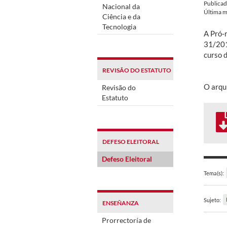
Publica
Nacional da
Última m
Ciência e da
Tecnologia
A Pró-
31/201
curso d
REVISÃO DO ESTATUTO
O arqu
Revisão do
Estatuto
DEFESO ELEITORAL
Defeso Eleitoral
Tema(s):
Sujeto:
ENSEÑANZA
Prorrectoría de