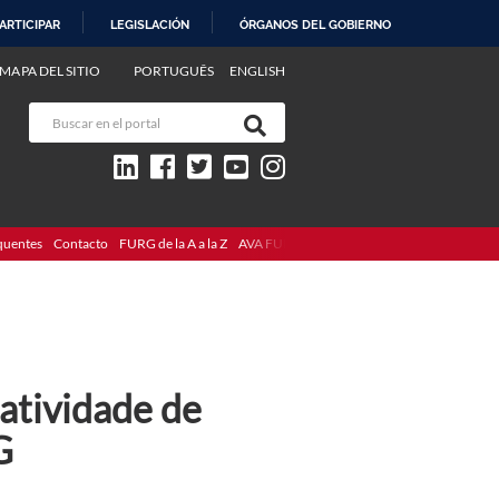
ARTICIPAR
LEGISLACIÓN
ÓRGANOS DEL GOBIERNO
MAPA DEL SITIO
PORTUGUÊS
ENGLISH
quentes
Contacto
FURG de la A a la Z
AVA FURG
 atividade de
G