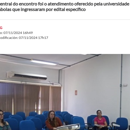
entral do encontro foi o atendimento oferecido pela universidade
bolas que ingressaram por edital específico
G
do: 07/11/2024 16h49
odificación: 07/11/2024 17h17