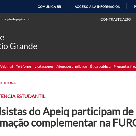
COMUNICA BR
ACCESO A LA INFORMACIÓN
P
IR
CONTRASTE ALTO
Ir al pie de página
4
AL
CONTENIDO
de
Rio Grande
Webmail
Teléfonos
Licitaciones
Atención al público
Ética pública
Preguntas fre
TITUCIONAL
TÊNCIA ESTUDANTIL
sistas do Apeiq participam de
rmação complementar na FUR