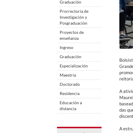
Graduación
Prorrectoría de
Investigación y
Posgraduación
Proyectos de
enseñanza
Ingreso
Graduación
Bolsis
Especialización
Grande
promov
Maestría
reitor
Doctorado
A ativ
Residencia
Maurel
Educación a
basead
distancia
das qu
discen
A estr