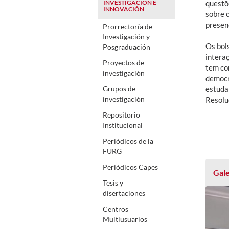
INVESTIGACIÓN E
questõ
INNOVACIÓN
sobre 
presenc
Prorrectoría de
Investigación y
Os bol
Posgraduación
intera
Proyectos de
tem co
investigación
democr
Grupos de
estuda
investigación
Resolu
Repositorio
Institucional
Periódicos de la
FURG
Periódicos Capes
Gale
Tesis y
disertaciones
Centros
Multiusuarios