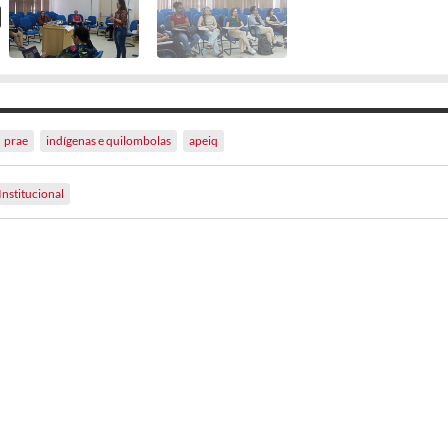
prae
indígenas e quilombolas
apeiq
Institucional