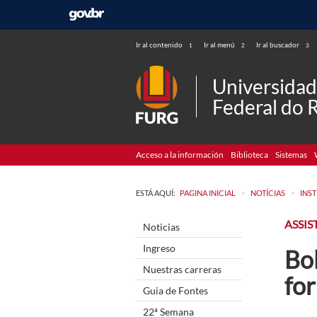
Ir al contenido
Ir al menú
Ir al buscador
1
2
3
Universida
Federal do 
Acceso a la información
Biblioteca
Sistemas
>
>
ESTÁ AQUÍ:
PAGINA INICIAL
NOTÍCIAS
INS
ASSIS
Noticias
Ingreso
Bol
Nuestras carreras
fo
Guia de Fontes
22ª Semana