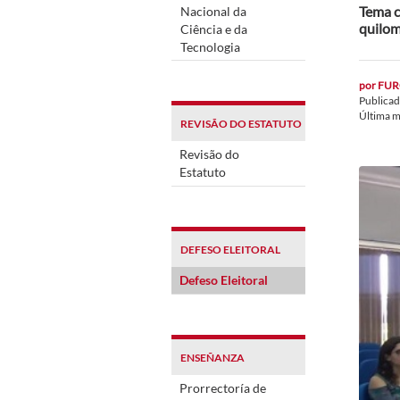
Tema c
Nacional da
quilom
Ciência e da
Tecnologia
por
FUR
Publica
Última m
REVISÃO DO ESTATUTO
Revisão do
Estatuto
DEFESO ELEITORAL
Defeso Eleitoral
ENSEÑANZA
Prorrectoría de