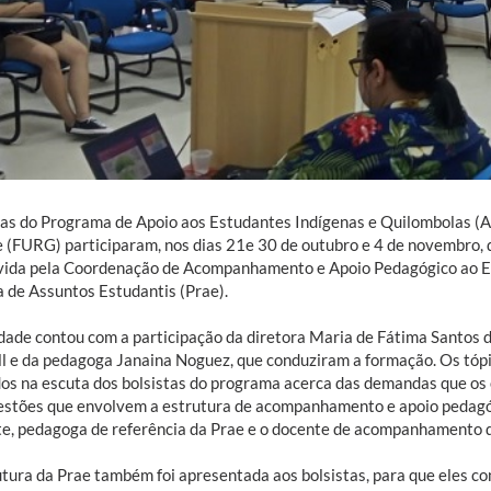
tas do Programa de Apoio aos Estudantes Indígenas e Quilombolas (A
 (FURG) participaram, nos dias 21e 30 de outubro e 4 de novembro, 
ida pela Coordenação de Acompanhamento e Apoio Pedagógico ao Est
ia de Assuntos Estudantis (Prae).
idade contou com a participação da diretora Maria de Fátima Santos d
l e da pedagoga Janaina Noguez, que conduziram a formação. Os tópi
os na escuta dos bolsistas do programa acerca das demandas que os
estões que envolvem a estrutura de acompanhamento e apoio pedagóg
te, pedagoga de referência da Prae e o docente de acompanhamento d
utura da Prae também foi apresentada aos bolsistas, para que eles c