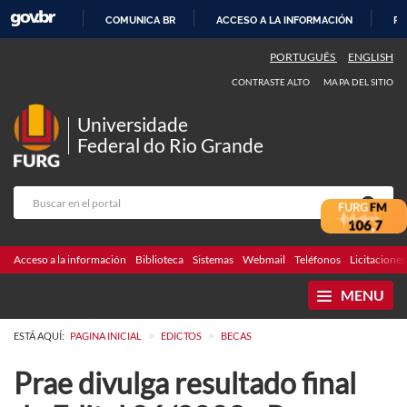
COMUNICA BR
ACCESO A LA INFORMACIÓN
PA
IR
PORTUGUÊS
ENGLISH
AL
CONTRASTE ALTO
MAPA DEL SITIO
CONTENIDO
Universidade
Federal do Rio Grande
Acceso a la información
Biblioteca
Sistemas
Webmail
Teléfonos
Licitaciones
MENU
>
>
ESTÁ AQUÍ:
PAGINA INICIAL
EDICTOS
BECAS
Prae divulga resultado final