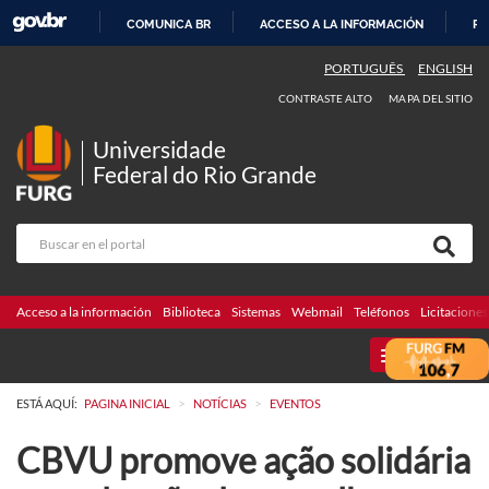
COMUNICA BR
ACCESO A LA INFORMACIÓN
PA
IR
PORTUGUÊS
ENGLISH
AL
CONTRASTE ALTO
MAPA DEL SITIO
CONTENIDO
Universidade
Federal do Rio Grande
Acceso a la información
Biblioteca
Sistemas
Webmail
Teléfonos
Licitaciones
MENU
>
>
ESTÁ AQUÍ:
PAGINA INICIAL
NOTÍCIAS
EVENTOS
CBVU promove ação solidária