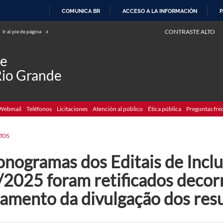
COMUNICA BR
ACCESO A LA INFORMACIÓN
P
IR
CONTRASTE ALTO
Ir al pie de página
4
AL
CONTENIDO
de
Rio Grande
Webmail
Teléfonos
Licitaciones
Atención al público
Ética pública
Preguntas fre
TOS
onogramas dos Editais de Incl
/2025 foram retificados decor
iamento da divulgação dos res