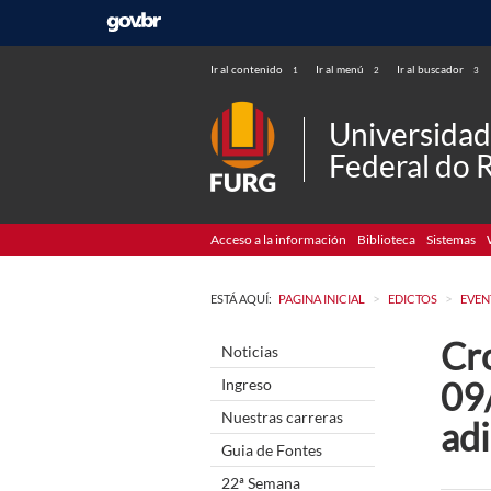
Ir al contenido
Ir al menú
Ir al buscador
1
2
3
Universida
Federal do 
Acceso a la información
Biblioteca
Sistemas
>
>
ESTÁ AQUÍ:
PAGINA INICIAL
EDICTOS
EVEN
Cr
Noticias
09
Ingreso
Nuestras carreras
ad
Guia de Fontes
22ª Semana