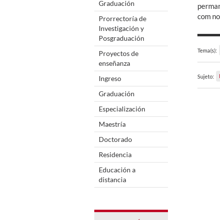
Graduación
perman
com no
Prorrectoría de
Investigación y
Posgraduación
Tema(s):
Proyectos de
enseñanza
Sujeto:
Ingreso
Graduación
Especialización
Maestría
Doctorado
Residencia
Educación a
distancia