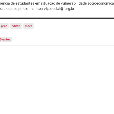
ência de estudantes em situação de vulnerabilidade socioeconômica.
ssa equipe pelo e-mail: serviçosocial@furg.br
prae
editais
dides
Eventos