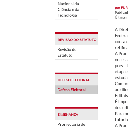
Nacional da
por
FUR
Ciência e da
Publica
Tecnologia
Última m
A Dire
Federa
REVISÃO DO ESTATUTO
conta 
retifi
Revisão do
A Prae 
Estatuto
necess
previst
etapa,
estuda
DEFESO ELEITORAL
Compre
auxíli
Defeso Eleitoral
Editai
É impor
dos edi
Para m
ENSEÑANZA
tutori
Prorrectoría de
A Prae 