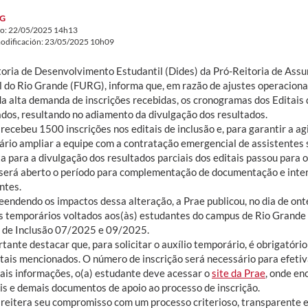
G
do: 22/05/2025 14h13
odificación: 23/05/2025 10h09
toria de Desenvolvimento Estudantil (Dides) da Pró-Reitoria de Assu
l do Rio Grande (FURG), informa que, em razão de ajustes operaciona
da alta demanda de inscrições recebidas, os cronogramas dos Editai
cados, resultando no adiamento da divulgação dos resultados.
recebeu 1500 inscrições nos editais de inclusão e, para garantir a ag
ário ampliar a equipe com a contratação emergencial de assistentes s
a para a divulgação dos resultados parciais dos editais passou para 
 será aberto o período para complementação de documentação e inter
ntes.
endendo os impactos dessa alteração, a Prae publicou, no dia de ont
os temporários voltados aos(às) estudantes do campus de Rio Grande
s de Inclusão 07/2025 e 09/2025.
tante destacar que, para solicitar o auxílio temporário, é obrigatóri
tais mencionados. O número de inscrição será necessário para efetiva
ais informações, o(a) estudante deve acessar o
site da Prae
, onde en
ais e demais documentos de apoio ao processo de inscrição.
reitera seu compromisso com um processo criterioso, transparente e j