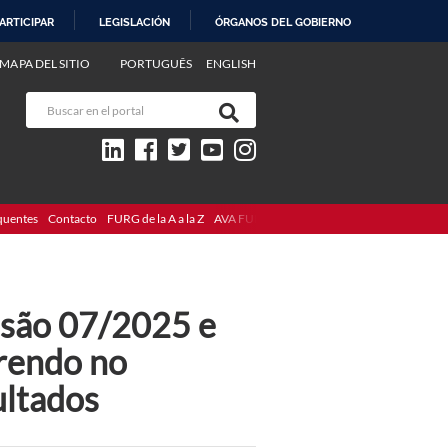
ARTICIPAR
LEGISLACIÓN
ÓRGANOS DEL GOBIERNO
MAPA DEL SITIO
PORTUGUÊS
ENGLISH
quentes
Contacto
FURG de la A a la Z
AVA FURG
usão 07/2025 e
rendo no
ultados