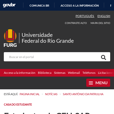
COMUNICA BR
ACCESO A LA INFORMACIÓN
PA
IR
PORTUGUÊS
ENGLISH
AL
CONTRASTE ALTO
MAPA DEL SITIO
CONTENIDO
Universidade
Federal do Rio Grande
Acceso a la información
Biblioteca
Sistemas
Webmail
Teléfonos
Licitaciones
MENU
>
>
ESTÁ AQUÍ:
PAGINA INICIAL
NOTÍCIAS
SANTO ANTÔNIO DA PATRULHA
CASA DO ESTUDANTE