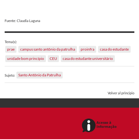
Fuente: Claudia Laguna
Tema(s):
prae
campus santo antônio da patrulha
proinfra
casa do estudante
unidade bom princípio
CEU
casa do estudante universitário
Santo Antônio da Patrulha
Sujeto:
Volver al principio