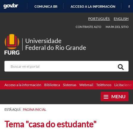
COMUNICA BR
ACCESO A LA INFORMACIÓN
PA
IR
PORTUGUÊS
ENGLISH
AL
CONTRASTE ALTO
MAPA DEL SITIO
CONTENIDO
Universidade
Federal do Rio Grande
Acceso a la información
Biblioteca
Sistemas
Webmail
Teléfonos
Licitaciones
MENU
ESTÁ AQUÍ:
PAGINA INICIAL
Tema "casa do estudante"