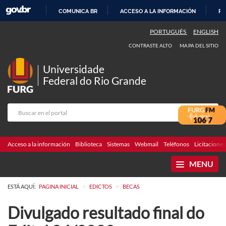
COMUNICA BR
ACCESO A LA INFORMACIÓN
PA
IR
PORTUGUÊS
ENGLISH
AL
CONTRASTE ALTO
MAPA DEL SITIO
CONTENIDO
Universidade
Federal do Rio Grande
Acceso a la información
Biblioteca
Sistemas
Webmail
Teléfonos
Licitaciones
MENU
>
>
ESTÁ AQUÍ:
PAGINA INICIAL
EDICTOS
BECAS
Divulgado resultado final do