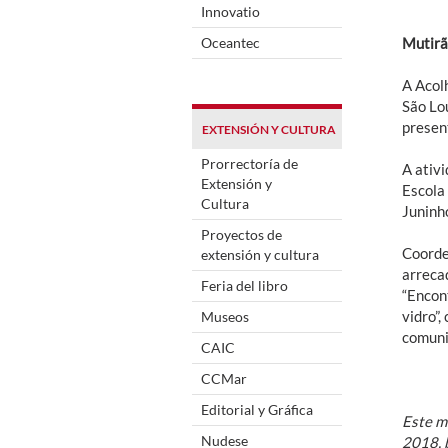
Innovatio
Oceantec
Mutirã
A Acol
São Lo
present
EXTENSIÓN Y CULTURA
Prorrectoría de
A ativ
Extensión y
Escola 
Cultura
Juninh
Proyectos de
Coorde
extensión y cultura
arreca
Feria del libro
“Encont
vidro”,
Museos
comuni
CAIC
CCMar
Editorial y Gráfica
Este ma
Nudese
2018, 