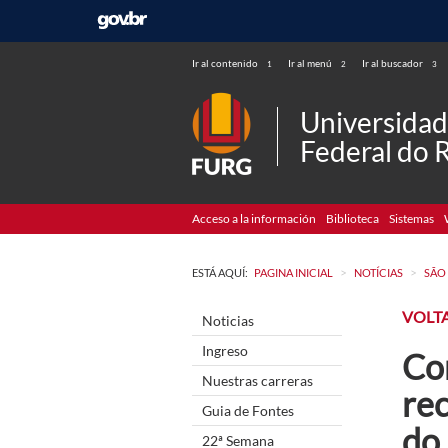
Ir al contenido
Ir al menú
Ir al buscador
1
2
3
Universida
Federal do 
Acceso a la información
Biblioteca
Sistemas
>
>
ESTÁ AQUÍ:
PAGINA INICIAL
NOTÍCIAS
SÃO
VOLTA
Noticias
Ingreso
Co
Nuestras carreras
re
Guia de Fontes
do 
22ª Semana