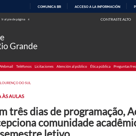
COMUNICA BR
ACCESO A LA INFORMACIÓN
P
IR
CONTRASTE ALTO
Ir al pie de página
4
AL
CONTENIDO
de
Rio Grande
Webmail
Teléfonos
Licitaciones
Atención al público
Ética pública
Preguntas fre
 LOURENÇO DO SUL
 ÀS AULAS
m três dias de programação, A
cepciona comunidade acadêmica
semestre letivo