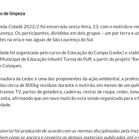
o de limpeza
hida Cidadã 2022/2 foi encerrada sexta-feira, 23, com o mutirão e r
urenço. Os participantes, divididos em dois grupos – um por terra e u
es na orla e nas águas de São Lourenço do Sul.
idade foi organizada pelo curso de Educação do Campo (Ledoc) e viab
Municipal de Educação Infantil Turma do Puff, a partir do projeto “Re
o Caiaques.
nadora da Ledoc e uma das proponentes da ação ambiental, a profess
dou cerca de 800kg resíduos durante o mutirão, em menos de um quil
ramos TV, partes de geladeira, cadeiras, restos de roupa, redes, lonas
 conta, afirmando que um novo mutirão está sendo organizado para o f
dade.
terial foi produzido de acordo com as normas disciplinadas pela Inst
bem como se ancora e respeita os demais materiais publicados até 