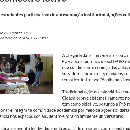
estudantes participaram de apresentação institucional, ações cult
do: 26/09/2022 09h31
odificación: 27/09/2022 11h17
A chegada da primavera marcou o in
FURG São Lourenço do Sul (FURG-SL
que colidiu com o começo das aulas
servidores foram recepcionados c
temática, intitulada “Acolhendo Tod
Tradicional ação do calendário acad
Cidadã ocorre sistematicamente no 
tem como objetivo, segundo a Pró-re
ionar e integrar a comunidade acadêmica por meio de ações solidárias
ncia nos espaços sociais, dentro e fora do ambiente universitário.
dição, o evento foi dividido em três dias de programação, e construíd