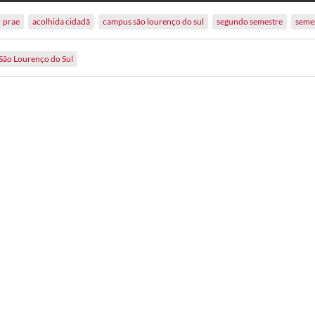
prae
acolhida cidadã
campus são lourenço do sul
segundo semestre
semes
São Lourenço do Sul