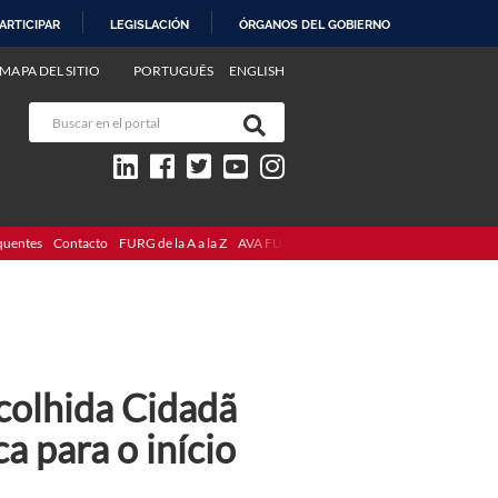
ARTICIPAR
LEGISLACIÓN
ÓRGANOS DEL GOBIERNO
MAPA DEL SITIO
PORTUGUÊS
ENGLISH
quentes
Contacto
FURG de la A a la Z
AVA FURG
colhida Cidadã
 para o início