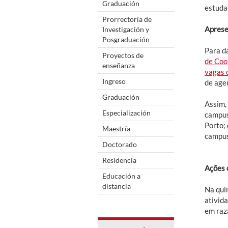
Graduación
estuda
Prorrectoría de
Aprese
Investigación y
Posgraduación
Para d
Proyectos de
de Coo
enseñanza
vagas 
Ingreso
de age
Graduación
Assim, 
Especialización
campus
Porto; 
Maestría
campus
Doctorado
Residencia
Ações 
Educación a
distancia
Na quin
ativida
em raz