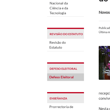
Nacional da
Ciência e da
Novos 
Tecnologia
Publica
Última m
REVISÃO DO ESTATUTO
Revisão do
Estatuto
DEFESO ELEITORAL
Defeso Eleitoral
recepc
convivê
ENSEÑANZA
Prorrectoría de
Nesta e