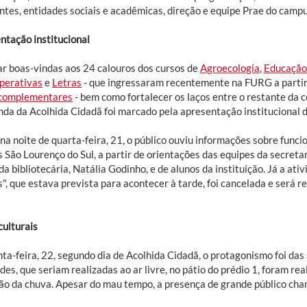
ntes, entidades sociais e acadêmicas, direção e equipe Prae do campu
ntação institucional
ar boas-vindas aos 24 calouros dos cursos de
Agroecologia
,
Educação
perativas
e
Letras
- que ingressaram recentemente na FURG a parti
complementares
- bem como fortalecer os laços entre o restante da 
nda da Acolhida Cidadã foi marcado pela apresentação institucional d
na noite de quarta-feira, 21, o público ouviu informações sobre funci
 São Lourenço do Sul, a partir de orientações das equipes da secreta
da bibliotecária, Natália Godinho, e de alunos da instituição. Já a a
", que estava prevista para acontecer à tarde, foi cancelada e será 
culturais
ta-feira, 22, segundo dia de Acolhida Cidadã, o protagonismo foi das
des, que seriam realizadas ao ar livre, no pátio do prédio 1, foram rea
ão da chuva. Apesar do mau tempo, a presença de grande público ch