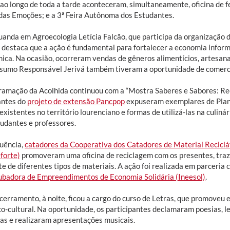
ao longo de toda a tarde aconteceram, simultaneamente, oficina de fe
 das Emoções; e a 3ª Feira Autônoma dos Estudantes.
uanda em Agroecologia Letícia Falcão, que participa da organização 
, destaca que a ação é fundamental para fortalecer a economia infor
ica. Na ocasião, ocorreram vendas de gêneros alimentícios, artesan
sumo Responsável Jerivá também tiveram a oportunidade de comercia
ramação da Acolhida continuou com a “Mostra Saberes e Sabores: R
antes do
projeto de extensão Pancpop
expuseram exemplares de Plan
existentes no território lourenciano e formas de utilizá-las na culiná
tudantes e professores.
uência,
catadores da Cooperativa dos Catadores de Material Reciclá
forte)
promoveram uma oficina de reciclagem com os presentes, traz
te de diferentes tipos de materiais. A ação foi realizada em parceri
ubadora de Empreendimentos de Economia Solidária (Ineesol)
.
ncerramento, à noite, ficou a cargo do curso de Letras, que promoveu 
co-cultural. Na oportunidade, os participantes declamaram poesias, l
rias e realizaram apresentações musicais.