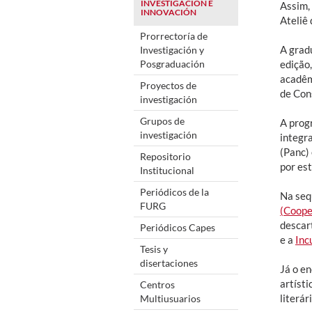
INVESTIGACIÓN E
Assim, 
INNOVACIÓN
Ateliê
Prorrectoría de
A grad
Investigación y
Posgraduación
edição
acadêm
Proyectos de
de Con
investigación
Grupos de
A prog
investigación
integr
(Panc) 
Repositorio
por es
Institucional
Periódicos de la
Na seq
FURG
(Coope
descar
Periódicos Capes
e a
Inc
Tesis y
disertaciones
Já o e
artísti
Centros
literá
Multiusuarios