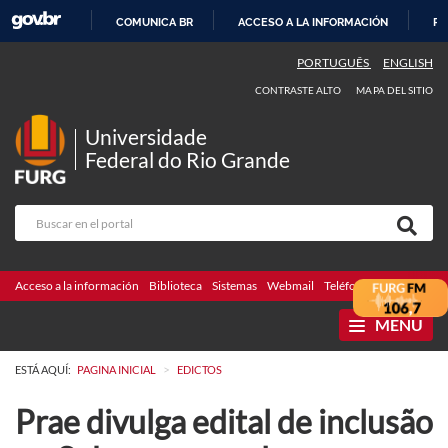
COMUNICA BR
ACCESO A LA INFORMACIÓN
PA
IR
PORTUGUÊS
ENGLISH
AL
CONTRASTE ALTO
MAPA DEL SITIO
CONTENIDO
Universidade
Federal do Rio Grande
Acceso a la información
Biblioteca
Sistemas
Webmail
Teléfonos
Licitaciones
MENU
>
ESTÁ AQUÍ:
PAGINA INICIAL
EDICTOS
Prae divulga edital de inclusão