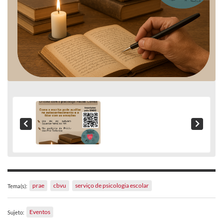
prae
cbvu
serviço de psicologia escolar
Tema(s):
Eventos
Sujeto: