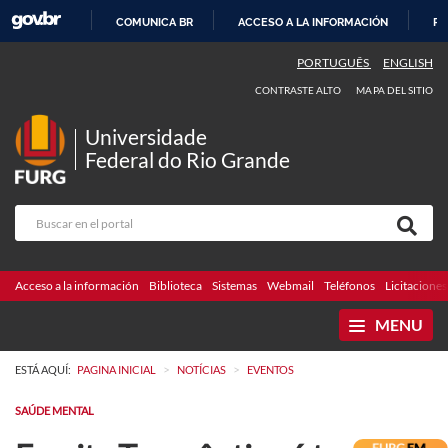
COMUNICA BR
ACCESO A LA INFORMACIÓN
PA
IR
PORTUGUÊS
ENGLISH
AL
CONTRASTE ALTO
MAPA DEL SITIO
CONTENIDO
Universidade
Federal do Rio Grande
Acceso a la información
Biblioteca
Sistemas
Webmail
Teléfonos
Licitaciones
MENU
>
>
ESTÁ AQUÍ:
PAGINA INICIAL
NOTÍCIAS
EVENTOS
SAÚDE MENTAL