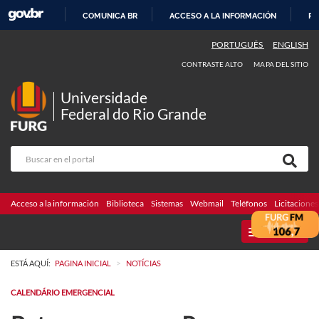
COMUNICA BR
ACCESO A LA INFORMACIÓN
PA
IR
PORTUGUÊS
ENGLISH
AL
CONTRASTE ALTO
MAPA DEL SITIO
CONTENIDO
Universidade
Federal do Rio Grande
Acceso a la información
Biblioteca
Sistemas
Webmail
Teléfonos
Licitaciones
MENU
>
ESTÁ AQUÍ:
PAGINA INICIAL
NOTÍCIAS
CALENDÁRIO EMERGENCIAL