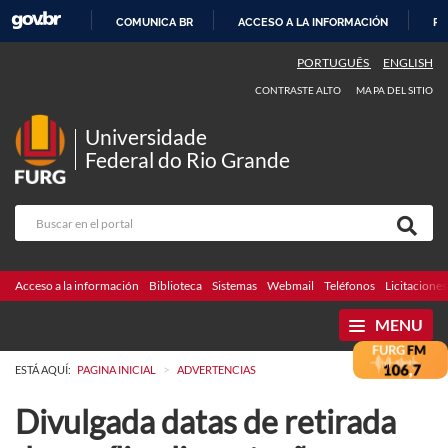
COMUNICA BR
ACCESO A LA INFORMACIÓN
PA
IR
PORTUGUÊS
ENGLISH
AL
CONTRASTE ALTO
MAPA DEL SITIO
CONTENIDO
Universidade
Federal do Rio Grande
Acceso a la información
Biblioteca
Sistemas
Webmail
Teléfonos
Licitaciones
MENU
>
ESTÁ AQUÍ:
PAGINA INICIAL
ADVERTENCIAS
Divulgada datas de retirada