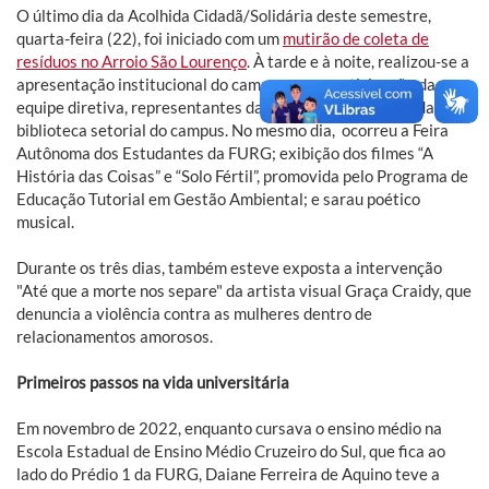
O último dia da Acolhida Cidadã/Solidária deste semestre,
quarta-feira (22), foi iniciado com um
mutirão de coleta de
resíduos no Arroio São Lourenço
. À tarde e à noite, realizou-se a
apresentação institucional do campus, com participação da
equipe diretiva, representantes da secretaria, da Prae e da
biblioteca setorial do campus. No mesmo dia, ocorreu a Feira
Autônoma dos Estudantes da FURG; exibição dos filmes “A
História das Coisas” e “Solo Fértil”, promovida pelo Programa de
Educação Tutorial em Gestão Ambiental; e sarau poético
musical.
Durante os três dias, também esteve exposta a intervenção
"Até que a morte nos separe" da artista visual Graça Craidy, que
denuncia a violência contra as mulheres dentro de
relacionamentos amorosos.
Primeiros passos na vida universitária
Em novembro de 2022, enquanto cursava o ensino médio na
Escola Estadual de Ensino Médio Cruzeiro do Sul, que fica ao
lado do Prédio 1 da FURG, Daiane Ferreira de Aquino teve a