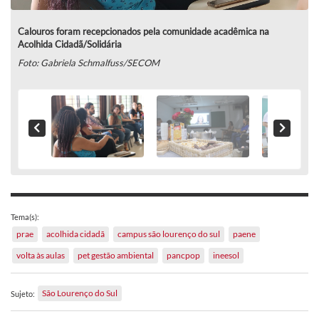
Calouros foram recepcionados pela comunidade acadêmica na
Acolhida Cidadã/Solidária
Foto: Gabriela Schmalfuss/SECOM
Tema(s):
prae
acolhida cidadã
campus são lourenço do sul
paene
volta às aulas
pet gestão ambiental
pancpop
ineesol
São Lourenço do Sul
Sujeto: