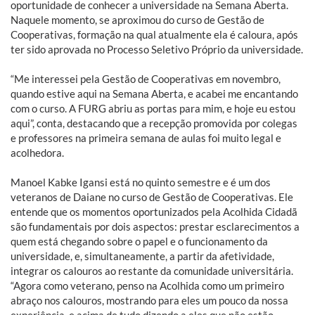
oportunidade de conhecer a universidade na Semana Aberta.
Naquele momento, se aproximou do curso de Gestão de
Cooperativas, formação na qual atualmente ela é caloura, após
ter sido aprovada no Processo Seletivo Próprio da universidade.
“Me interessei pela Gestão de Cooperativas em novembro,
quando estive aqui na Semana Aberta, e acabei me encantando
com o curso. A FURG abriu as portas para mim, e hoje eu estou
aqui”, conta, destacando que a recepção promovida por colegas
e professores na primeira semana de aulas foi muito legal e
acolhedora.
Manoel Kabke Igansi está no quinto semestre e é um dos
veteranos de Daiane no curso de Gestão de Cooperativas. Ele
entende que os momentos oportunizados pela Acolhida Cidadã
são fundamentais por dois aspectos: prestar esclarecimentos a
quem está chegando sobre o papel e o funcionamento da
universidade, e, simultaneamente, a partir da afetividade,
integrar os calouros ao restante da comunidade universitária.
“Agora como veterano, penso na Acolhida como um primeiro
abraço nos calouros, mostrando para eles um pouco da nossa
experiência, e acima de tudo dizendo a eles que não estão