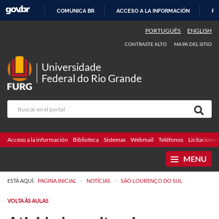
COMUNICA BR
ACCESO A LA INFORMACIÓN
PA
IR
PORTUGUÊS
ENGLISH
AL
CONTRASTE ALTO
MAPA DEL SITIO
CONTENIDO
Universidade
Federal do Rio Grande
Acceso a la información
Biblioteca
Sistemas
Webmail
Teléfonos
Licitaciones
MENU
>
>
ESTÁ AQUÍ:
PAGINA INICIAL
NOTÍCIAS
SÃO LOURENÇO DO SUL
VOLTA ÀS AULAS