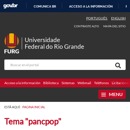
COMUNICA BR
ACCESO A LA INFORMACIÓN
PA
IR
PORTUGUÊS
ENGLISH
AL
CONTRASTE ALTO
MAPA DEL SITIO
CONTENIDO
Universidade
Federal do Rio Grande
Acceso a la información
Biblioteca
Sistemas
Webmail
Teléfonos
Licitaciones
MENU
ESTÁ AQUÍ:
PAGINA INICIAL
Tema "pancpop"