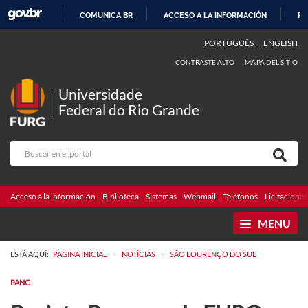
COMUNICA BR
ACCESO A LA INFORMACIÓN
PA
IR
PORTUGUÊS
ENGLISH
AL
CONTRASTE ALTO
MAPA DEL SITIO
CONTENIDO
Universidade
Federal do Rio Grande
Acceso a la información
Biblioteca
Sistemas
Webmail
Teléfonos
Licitaciones
MENU
>
>
ESTÁ AQUÍ:
PAGINA INICIAL
NOTÍCIAS
SÃO LOURENÇO DO SUL
PANC