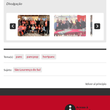
Divulgação
panc
pancpop
hortpanc
Tema(s):
São Lourenço do Sul
Sujeto:
Volver al principio