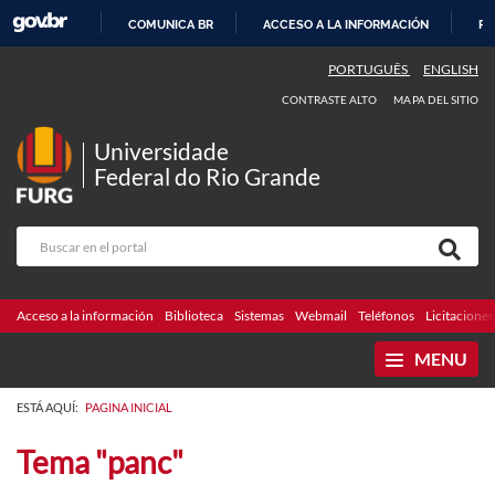
COMUNICA BR
ACCESO A LA INFORMACIÓN
PA
IR
PORTUGUÊS
ENGLISH
AL
CONTRASTE ALTO
MAPA DEL SITIO
CONTENIDO
Universidade
Federal do Rio Grande
Acceso a la información
Biblioteca
Sistemas
Webmail
Teléfonos
Licitaciones
MENU
ESTÁ AQUÍ:
PAGINA INICIAL
Tema "panc"