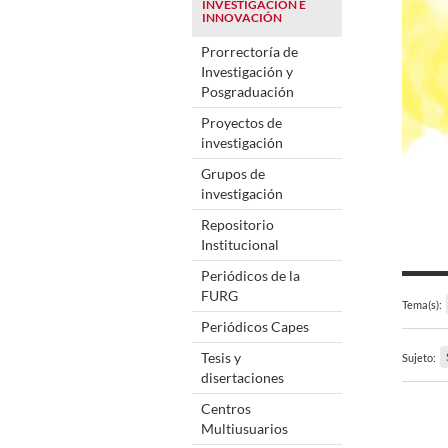
INVESTIGACIÓN E
INNOVACIÓN
Prorrectoría de
Investigación y
Posgraduación
Proyectos de
investigación
Grupos de
investigación
Repositorio
Institucional
Periódicos de la
FURG
Tema(s):
Periódicos Capes
Tesis y
Sujeto:
disertaciones
Centros
Multiusuarios