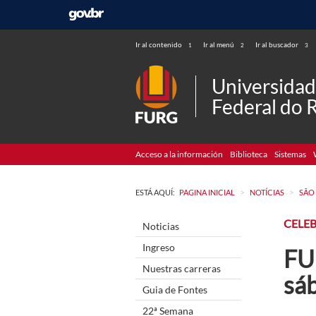
Ir al contenido
Ir al menú
Ir al buscador
1
2
3
Universida
Federal do 
Acceso a la información
Biblioteca
Sistemas
>
>
ESTÁ AQUÍ:
PAGINA INICIAL
NOTÍCIAS
SÃO
CELE
Noticias
Ingreso
FU
Nuestras carreras
sá
Guia de Fontes
22ª Semana