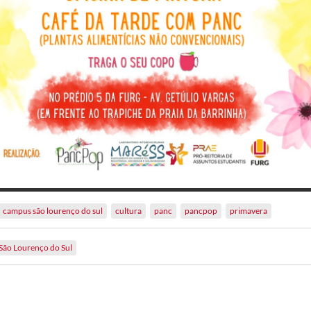
campus são lourenço do sul
cultura
panc
pancpop
primavera
São Lourenço do Sul