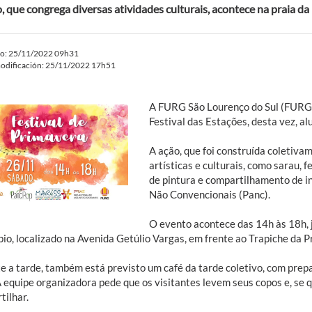
, que congrega diversas atividades culturais, acontece na praia da
do: 25/11/2022 09h31
odificación: 25/11/2022 17h51
A FURG São Lourenço do Sul (FURG-S
Festival das Estações, desta vez, al
A ação, que foi construída coletiva
artísticas e culturais, como sarau, 
de pintura e compartilhamento de i
Não Convencionais (Panc).
O evento acontece das 14h às 18h, 
io, localizado na Avenida Getúlio Vargas, em frente ao Trapiche da P
e a tarde, também está previsto um café da tarde coletivo, com prepa
A equipe organizadora pede que os visitantes levem seus copos e, se 
tilhar.