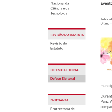
Evento
Nacional da
Ciência e da
Tecnologia
Publica
Última m
REVISÃO DO ESTATUTO
Revisão do
Estatuto
DEFESO ELEITORAL
Defeso Eleitoral
municíp
Durant
ENSEÑANZA
Panc. 
compar
Prorrectoría de