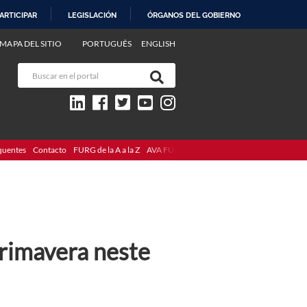
ARTICIPAR
LEGISLACIÓN
ÓRGANOS DEL GOBIERNO
MAPA DEL SITIO
PORTUGUÊS
ENGLISH
quentes
Contacto
FURG de la A a la Z
AVA FURG
rimavera neste