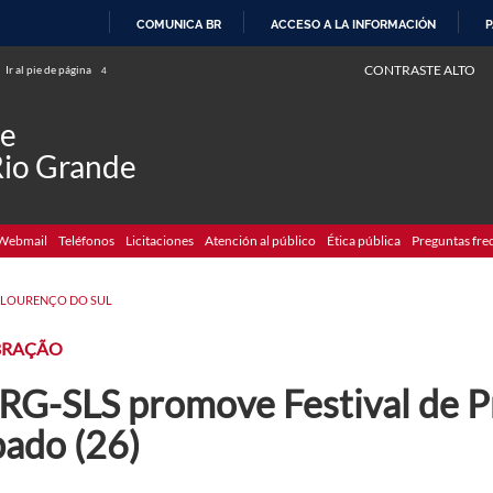
COMUNICA BR
ACCESO A LA INFORMACIÓN
P
IR
CONTRASTE ALTO
Ir al pie de página
4
AL
CONTENIDO
de
Rio Grande
Webmail
Teléfonos
Licitaciones
Atención al público
Ética pública
Preguntas fre
 LOURENÇO DO SUL
BRAÇÃO
RG-SLS promove Festival de P
bado (26)