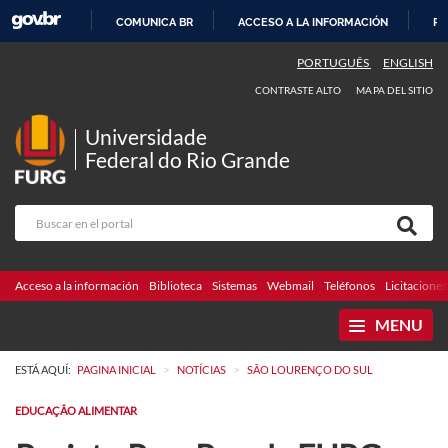
COMUNICA BR
ACCESO A LA INFORMACIÓN
PA
IR
PORTUGUÊS
ENGLISH
AL
CONTRASTE ALTO
MAPA DEL SITIO
CONTENIDO
Universidade
Federal do Rio Grande
Acceso a la información
Biblioteca
Sistemas
Webmail
Teléfonos
Licitaciones
MENU
>
>
ESTÁ AQUÍ:
PAGINA INICIAL
NOTÍCIAS
SÃO LOURENÇO DO SUL
EDUCAÇÃO ALIMENTAR