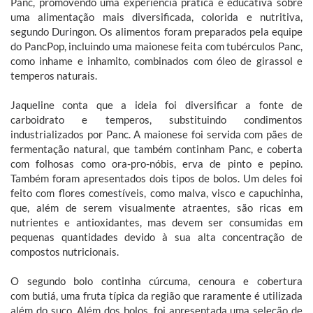
Panc, promovendo uma experiência prática e educativa sobre
uma alimentação mais diversificada, colorida e nutritiva,
segundo Duringon. Os alimentos foram preparados pela equipe
do PancPop, incluindo uma maionese feita com tubérculos Panc,
como inhame e inhamito, combinados com óleo de girassol e
temperos naturais.
Jaqueline conta que a ideia foi diversificar a fonte de
carboidrato e temperos, substituindo condimentos
industrializados por Panc. A maionese foi servida com pães de
fermentação natural, que também continham Panc, e coberta
com folhosas como ora-pro-nóbis, erva de pinto e pepino.
Também foram apresentados dois tipos de bolos. Um deles foi
feito com flores comestíveis, como malva, visco e capuchinha,
que, além de serem visualmente atraentes, são ricas em
nutrientes e antioxidantes, mas devem ser consumidas em
pequenas quantidades devido à sua alta concentração de
compostos nutricionais.
O segundo bolo continha cúrcuma, cenoura e cobertura
com butiá, uma fruta típica da região que raramente é utilizada
além do suco. Além dos bolos, foi apresentada uma seleção de