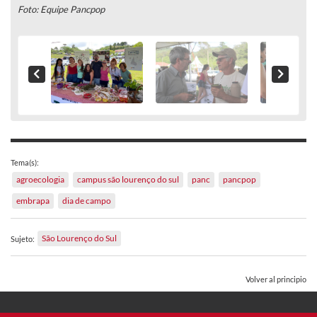
Foto: Equipe Pancpop
Tema(s):
agroecologia
campus são lourenço do sul
panc
pancpop
embrapa
dia de campo
São Lourenço do Sul
Sujeto:
Volver al principio