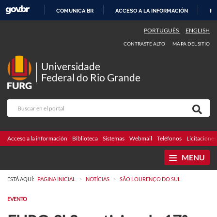
COMUNICA BR
ACCESO A LA INFORMACIÓN
PA
IR
PORTUGUÊS
ENGLISH
AL
CONTRASTE ALTO
MAPA DEL SITIO
CONTENIDO
Universidade
Federal do Rio Grande
Acceso a la información
Biblioteca
Sistemas
Webmail
Teléfonos
Licitaciones
MENU
>
>
ESTÁ AQUÍ:
PAGINA INICIAL
NOTÍCIAS
SÃO LOURENÇO DO SUL
EVENTO