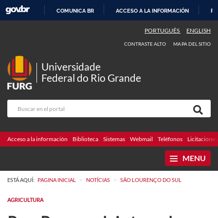
COMUNICA BR
ACCESO A LA INFORMACIÓN
PA
IR
PORTUGUÊS
ENGLISH
AL
CONTRASTE ALTO
MAPA DEL SITIO
CONTENIDO
Universidade
Federal do Rio Grande
Acceso a la información
Biblioteca
Sistemas
Webmail
Teléfonos
Licitaciones
MENU
>
>
ESTÁ AQUÍ:
PAGINA INICIAL
NOTÍCIAS
SÃO LOURENÇO DO SUL
AGRICULTURA