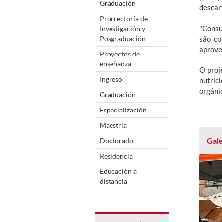
Graduación
descar
Prorrectoría de
"Consum
Investigación y
Posgraduación
são co
aprovei
Proyectos de
enseñanza
O proj
Ingreso
nutri
orgânic
Graduación
Especialización
Maestría
Gale
Doctorado
Residencia
Educación a
distancia