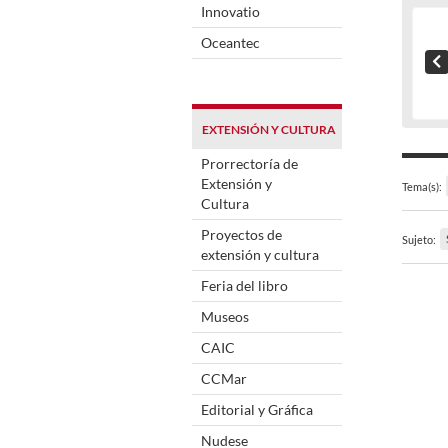
Innovatio
Oceantec
EXTENSIÓN Y CULTURA
Prorrectoría de
Extensión y
Tema(s):
Cultura
Proyectos de
Sujeto:
extensión y cultura
Feria del libro
Museos
CAIC
CCMar
Editorial y Gráfica
Nudese