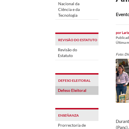
Nacional da
Ciência e da
Evento
Tecnologia
por
Lari
Publica
REVISÃO DO ESTATUTO
Última m
Revisão do
Foto: Di
Estatuto
DEFESO ELEITORAL
Defeso Eleitoral
ENSEÑANZA
Durant
Prorrectoría de
(Panc)