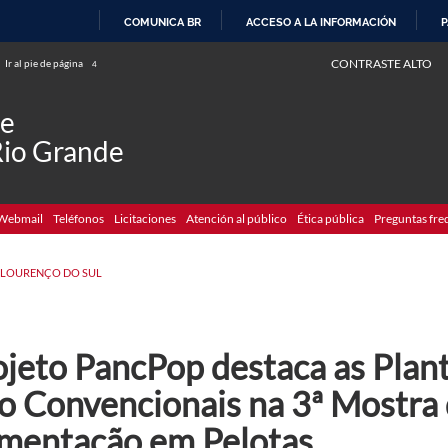
COMUNICA BR
ACCESO A LA INFORMACIÓN
P
IR
CONTRASTE ALTO
Ir al pie de página
4
AL
CONTENIDO
de
Rio Grande
Webmail
Teléfonos
Licitaciones
Atención al público
Ética pública
Preguntas fre
 LOURENÇO DO SUL
ojeto PancPop destaca as Plant
o Convencionais na 3ª Mostra
imentação em Pelotas