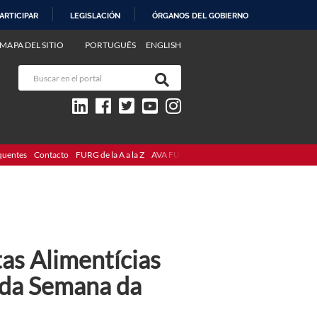
ARTICIPAR
LEGISLACIÓN
ÓRGANOS DEL GOBIERNO
MAPA DEL SITIO
PORTUGUÊS
ENGLISH
quentes
Contacto
FURG de la A a la Z
AVA FURG
as Alimentícias
 da Semana da