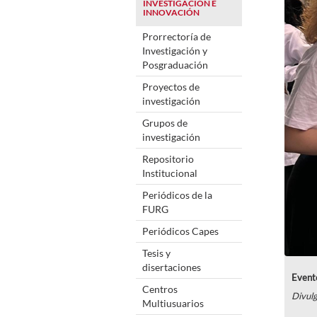
INVESTIGACIÓN E
INNOVACIÓN
Prorrectoría de
Investigación y
Posgraduación
Proyectos de
investigación
Grupos de
investigación
Repositorio
Institucional
Periódicos de la
FURG
Periódicos Capes
Tesis y
disertaciones
Event
Centros
Divul
Multiusuarios