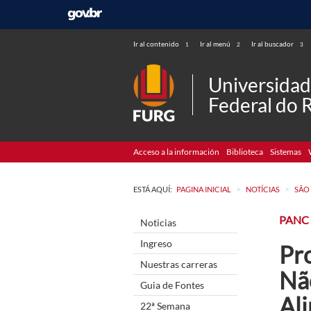
Ir al contenido
Ir al menú
Ir al buscador
1
2
3
Universida
Federal do 
Acceso a la información
Biblioteca
Sistemas
>
>
ESTÁ AQUÍ:
PAGINA INICIAL
NOTÍCIAS
SÃO
PANC
Noticias
Ingreso
Pr
Nuestras carreras
Nã
Guia de Fontes
Al
22ª Semana