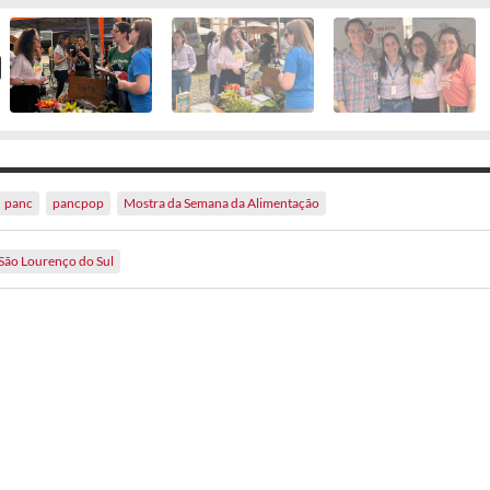
panc
pancpop
Mostra da Semana da Alimentação
São Lourenço do Sul