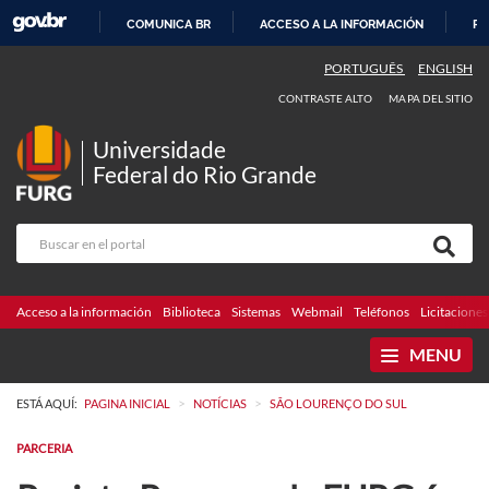
COMUNICA BR
ACCESO A LA INFORMACIÓN
PA
IR
PORTUGUÊS
ENGLISH
AL
CONTRASTE ALTO
MAPA DEL SITIO
CONTENIDO
Universidade
Federal do Rio Grande
Acceso a la información
Biblioteca
Sistemas
Webmail
Teléfonos
Licitaciones
MENU
>
>
ESTÁ AQUÍ:
PAGINA INICIAL
NOTÍCIAS
SÃO LOURENÇO DO SUL
PARCERIA