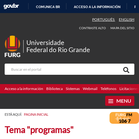
COMUNICA BR
ACCESO A LA INFORMACIÓN
PA
IR
PORTUGUÊS
ENGLISH
AL
CONTRASTE ALTO
MAPA DEL SITIO
CONTENIDO
Universidade
Federal do Rio Grande
Acceso a la información
Biblioteca
Sistemas
Webmail
Teléfonos
Licitaciones
MENU
ESTÁ AQUÍ:
PAGINA INICIAL
Tema "programas"