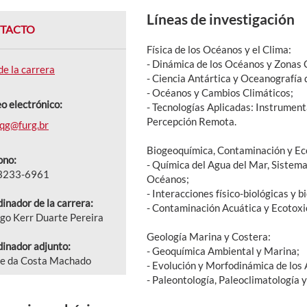
Líneas de investigación
TACTO
Física de los Océanos y el Clima:
- Dinámica de los Océanos y Zonas 
 de la carrera
- Ciencia Antártica y Oceanografía 
- Océanos y Cambios Climáticos;
o electrónico:
- Tecnologías Aplicadas: Instrumen
Percepción Remota.
qg@furg.br
Biogeoquímica, Contaminación y Ec
ono:
- Química del Agua del Mar, Sistema
 3233-6961
Océanos;
- Interacciones físico-biológicas y 
inador de la carrera:
- Contaminación Acuática y Ecotoxi
go Kerr Duarte Pereira
Geología Marina y Costera:
inador adjunto:
- Geoquímica Ambiental y Marina;
ce da Costa Machado
- Evolución y Morfodinámica de los
- Paleontología, Paleoclimatología 