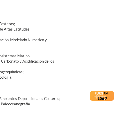
Costeras;
de Altas Latitudes;
tación, Modelado Numérico y
osistemas Marino:
 Carbonato y Acidificación de los
biogeoquímicas;
cología.
 Ambientes Deposicionales Costeros;
y Paleoceanografía.