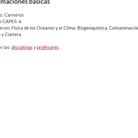
rmaciones básicas
: Carreiros
e CAPES: 6
n en: Física de los Océanos y el Clima; Biogeoquímica, Contaminaci
 y Costera
r las
disciplinas
y
profesores
.