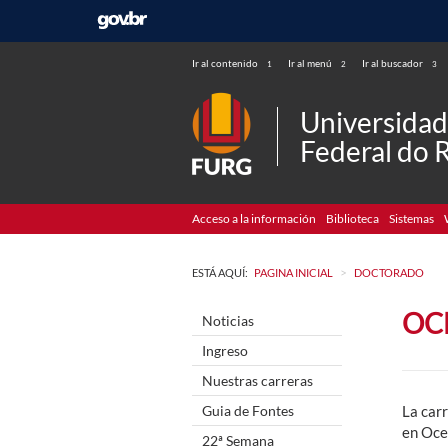
Ir al contenido
Ir al menú
Ir al buscador
1
2
3
Universida
Federal do 
Acceso a la información
Biblioteca
Sistemas
>
ESTÁ AQUÍ:
PAGINA INICIAL
DOCTORADO
OC
Noticias
Ingreso
Nuestras carreras
Guia de Fontes
La carr
en Oce
22ª Semana