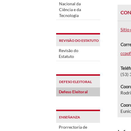
Nacional da
Ciência e da
CON
Tecnologia
Sítio
REVISÃO DO ESTATUTO
Corre
Revisão do
ccpof
Estatuto
Teléf
(53)
DEFESO ELEITORAL
Coord
Defeso Eleitoral
Rodri
Coord
Euni
ENSEÑANZA
Prorrectoría de