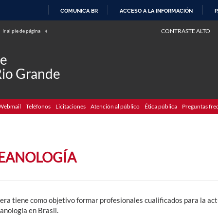
COMUNICA BR
ACCESO A LA INFORMACIÓN
P
IR
CONTRASTE ALTO
Ir al pie de página
4
AL
CONTENIDO
de
Rio Grande
Webmail
Teléfonos
Licitaciones
Atención al público
Ética pública
Preguntas fre
EANOLOGÍA
era tiene como objetivo formar profesionales cualificados para la ac
anología en Brasil.