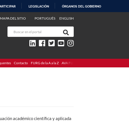
ARTICIPAR
LEGISLACIÓN
ÓRGANOS DEL GOBIERNO
MAPA DEL SITIO
PORTUGUÊS
ENGLISH
quentes
Contacto
FURG de la A a la Z
AVA FURG
tuación académico científica y aplicada