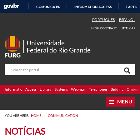
COMUNICA BR
INFORMATION ACCESS
PARTICI
SKIP
PORTUGUÊS
ESPAÑOL
TO
HIGH CONTRAST
SITE MAP
CONTENT
Universidade
Federal do Rio Grande
Information Access
Library
Systems
Webmail
Telephones
Bidding
Ombuds
MENU
>
YOU ARE HERE:
HOME
COMMUNICATION
NOTÍCIAS