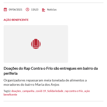
09/06/2021
11h23
Notícias
AÇÃO BENEFICENTE
Doações do Rap Contra o Frio são entregues em bairro da
periferia
Organizadores repassaram meia tonelada de alimentos a
moradores do bairro Maria dos Anjos
Tag(s):
doações
,
campanha
,
covid-19
,
Solidariedade
,
rap contra o frio
,
ação
beneficente